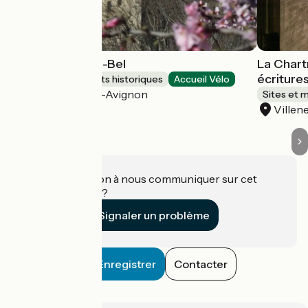
Tour Philippe-le-Bel
La Chart
écriture
Sites et monuments historiques
Accueil Vélo
Villeneuve-lès-Avignon
Sites et 
Villen
Une information à nous communiquer sur cet
établissement ?
Signaler un problème
Enregistrer
Contacter