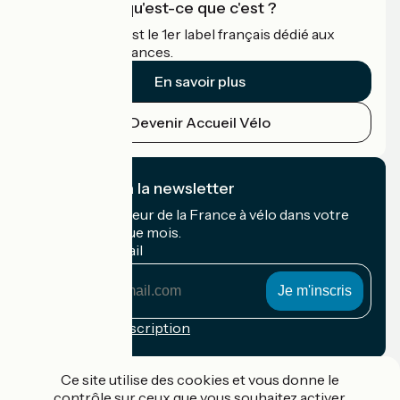
Accueil Vélo qu'est-ce que c'est ?
Accueil Vélo c'est le 1er label français dédié aux
cyclistes en vacances.
En savoir plus
Devenir Accueil Vélo
Je m'abonne à la newsletter
Recevez le meilleur de la France à vélo dans votre
boîte mail chaque mois.
Mon adresse mail
Mon
adresse
mail
Conditions d'inscription
Financé dans le cadre de Destination France
Ce site utilise des cookies et vous donne le
contrôle sur ceux que vous souhaitez activer