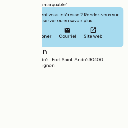
Labellisé "Jardin remarquable"
Cet établissement vous intéresse ? Rendez-vous sur
leur site pour réserver ou en savoir plus.
Téléphoner
Courriel
Site web
Localisation
Abbaye Saint-André - Fort Saint-André 30400
Villeneuve-lès-Avignon