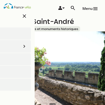
Aller
au
Menu
contenu
close
principal
Abbaye Saint-André
Accueil Vélo
Sites et monuments historiques