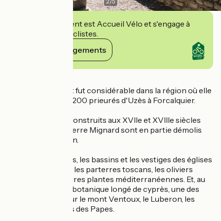
2
/
5
Cet établissement est Accueil Vélo et s'engage à
accueillir des cyclistes.
Voir ses engagements
Détails
Son rayonnement fut considérable dans la région où elle
possédait plus de 200 prieurés d'Uzès à Forcalquier.
Les bâtiments reconstruits aux XVIIe et XVIIIe siècles
sur les plans de Pierre Mignard sont en partie démolis
après la Révolution.
Entre les terrasses, les bassins et les vestiges des églises
romanes s'étalent les parterres toscans, les oliviers
centenaires et autres plantes méditerranéennes. Et, au
détour du sentier botanique longé de cyprès, une des
plus belles vues sur le mont Ventoux, le Luberon, les
Alpilles et le Palais des Papes.