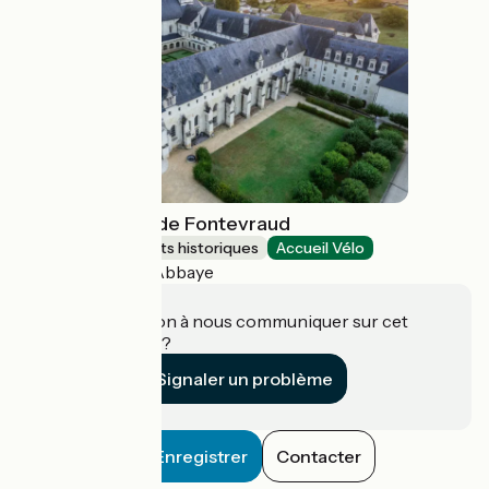
Abbaye royale de Fontevraud
Sites et monuments historiques
Accueil Vélo
Fontevraud-l'Abbaye
Une information à nous communiquer sur cet
établissement ?
Signaler un problème
Enregistrer
Contacter