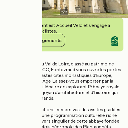
2
/
11
Cet établissement est Accueil Vélo et s'engage à
accueillir des cyclistes.
Voir ses engagements
Détails
Nichée au cœur du Val de Loire, classé au patrimoine
mondial de l’UNESCO, Fontevraud vous ouvre les portes
de l’une des plus vastes cités monastiques d’Europe,
héritée du Moyen Âge. Laissez-vous emporter par la
magie de ce lieu millénaire en explorant l’Abbaye royale
de Fontevraud, un joyau d’architecture et d’histoire qui
fascine petits et grands.
Grâce à des expositions immersives, des visites guidées
passionnantes et une programmation culturelle riche,
plongez dans l’univers singulier de cette abbaye fondée
au XIe siècle, autrefois nécropole des Plantagenêts.