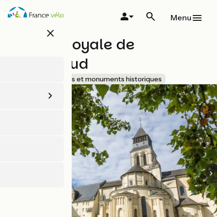
Aller
au
Menu
contenu
close
principal
Abbaye royale de
Fontevraud
Accueil Vélo
Sites et monuments historiques