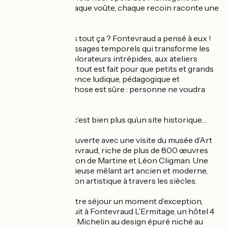
Chaque pierre, chaque voûte, chaque recoin raconte une
histoire...
Et les enfants dans tout ça ? Fontevraud a pensé à eux !
De la carte des Passages temporels qui transforme les
plus jeunes en explorateurs intrépides, aux ateliers
créatifs en famille, tout est fait pour que petits et grands
vivent une expérience ludique, pédagogique et
inoubliable. Une chose est sûre : personne ne voudra
repartir !
Mais Fontevraud, c’est bien plus qu’un site historique…
Prolongez la découverte avec une visite du musée d’Art
moderne de Fontevraud, riche de plus de 800 œuvres
issues de la donation de Martine et Léon Cligman. Une
collection prestigieuse mêlant art ancien et moderne,
pour une immersion artistique à travers les siècles.
Et pour faire de votre séjour un moment d’exception,
offrez-vous une nuit à Fontevraud L’Ermitage, un hôtel 4
étoiles et une Clef Michelin au design épuré niché au