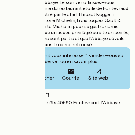
cœur même de l’Abbaye. Le soir venu, laissez-vous
séduire par la cuisine du restaurant étoilé de Fontevraud
L'Ermitage, orchestré par le chef Thibaut Ruggeri,
Bocuse d’Or, une étoile Michelin, trois toques Gault &
Millau et l'étoile verte Michelin pour sa gastronomie
durable. Le tout avec un accès privilégié au site en soirée,
lorsque les visiteurs sont partis et que l’Abbaye dévoile
toute sa majesté dans le calme retrouvé.
Cet établissement vous intéresse ? Rendez-vous sur
leur site pour réserver ou en savoir plus.
Téléphoner
Courriel
Site web
Localisation
Place des Plantagenêts 49590 Fontevraud-l'Abbaye