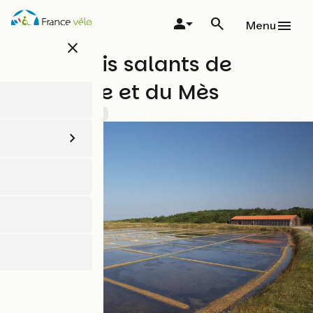
Aller
au
Menu
contenu
close
principal
Les Marais salants de
Guérande et du Mès
Patrimoine naturel