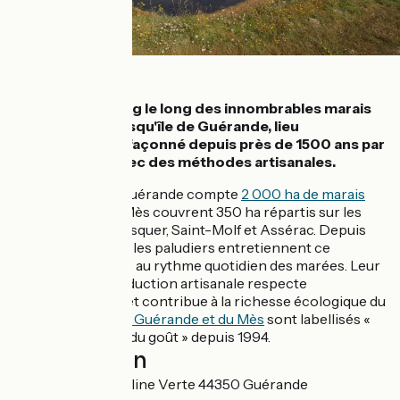
Détails
Pédalez en zigzag le long des innombrables marais
salants de la presqu'île de Guérande, lieu
incontournable façonné depuis près de 1500 ans par
des paludiers avec des méthodes artisanales.
La Presqu’île de Guérande compte
2 000 ha de marais
salants
. Ceux du Mès couvrent 350 ha répartis sur les
communes de Mesquer, Saint-Molf et Assérac. Depuis
près de 1 500 ans, les paludiers entretiennent ce
paysage unique lié au rythme quotidien des marées. Leur
technique de production artisanale respecte
l’environnement et contribue à la richesse écologique du
site.
Les marais de Guérande et du Mès
sont labellisés «
Site remarquable du goût » depuis 1994.
Localisation
7 Impasse de la Saline Verte 44350 Guérande