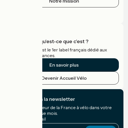
Notre mission
Espace Presse
Espace Pro
Accueil Vélo qu'est-ce que c'est ?
Accueil Vélo c'est le 1er label français dédié aux
cyclistes en vacances.
En savoir plus
Devenir Accueil Vélo
Je m'abonne à la newsletter
Recevez le meilleur de la France à vélo dans votre
boîte mail chaque mois.
Mon adresse mail