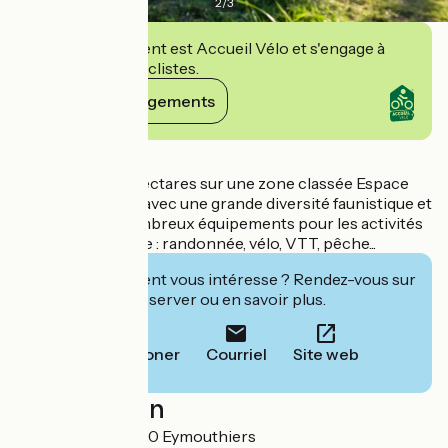
2
/
3
Cet établissement est Accueil Vélo et s'engage à
accueillir des cyclistes.
Voir ses engagements
Détails
Une centaine d'hectares sur une zone classée Espace
Naturel Sensible, avec une grande diversité faunistique et
floristique, de nombreux équipements pour les activités
sportives & nature : randonnée, vélo, VTT, pêche...
Cet établissement vous intéresse ? Rendez-vous sur
leur site pour réserver ou en savoir plus.
Téléphoner
Courriel
Site web
Localisation
Le Chambon 16220 Eymouthiers