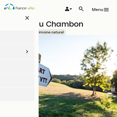
Aller
au
Menu
contenu
close
principal
Gorges du Chambon
Accueil Vélo
Patrimoine naturel