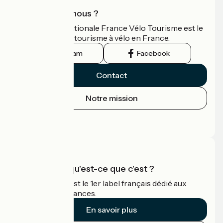
Qui sommes-nous ?
L'association nationale France Vélo Tourisme est le
guide officiel du tourisme à vélo en France.
Instagram
Facebook
Contact
Notre mission
Espace Presse
Espace Pro
Accueil Vélo qu'est-ce que c'est ?
Accueil Vélo c'est le 1er label français dédié aux
cyclistes en vacances.
En savoir plus