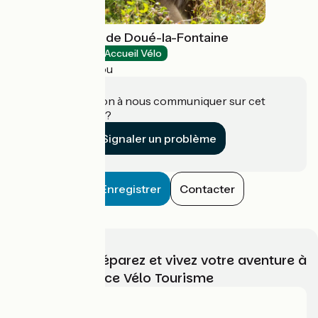
BIOPARC - Zoo de Doué-la-Fontaine
Parcs animaliers
Accueil Vélo
Doué-en-Anjou
Une information à nous communiquer sur cet
établissement ?
Signaler un problème
Enregistrer
Contacter
Choisissez, préparez et vivez votre aventure à
vélo avec France Vélo Tourisme