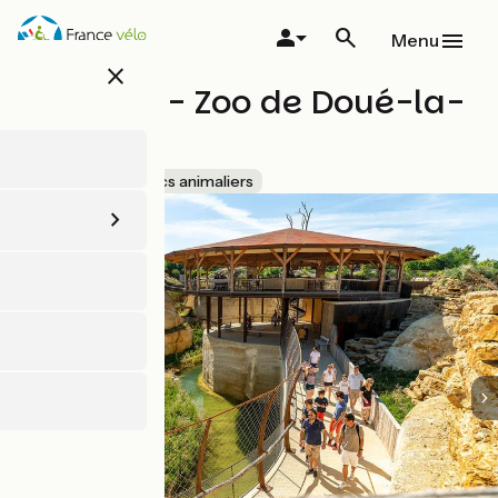
Aller
au
Menu
contenu
close
principal
BIOPARC - Zoo de Doué-la-
Fontaine
Accueil Vélo
Parcs animaliers