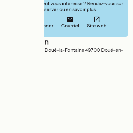
Cet établissement vous intéresse ? Rendez-vous sur
leur site pour réserver ou en savoir plus.
Téléphoner
Courriel
Site web
Localisation
103, rue de Cholet Doué-la-Fontaine 49700 Doué-en-
Anjou