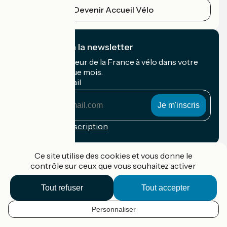
Devenir Accueil Vélo
Je m'abonne à la newsletter
Recevez le meilleur de la France à vélo dans votre
boîte mail chaque mois.
Mon adresse mail
Mon
adresse
mail
Conditions d'inscription
Financé dans le cadre de Destination France
Ce site utilise des cookies et vous donne le
contrôle sur ceux que vous souhaitez activer
Tout refuser
Tout accepter
Accueil Vélo Pro
Contact
Personnaliser
Mentions légales
FR
Confidentialité