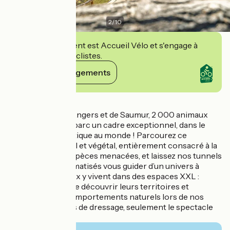
2
/
10
Cet établissement est Accueil Vélo et s'engage à
accueillir des cyclistes.
Voir ses engagements
Détails
En Anjou, près d'Angers et de Saumur, 2 000 animaux
ont trouvé au Bioparc un cadre exceptionnel, dans le
seul zoo troglodytique au monde ! Parcourez ce
labyrinthe minéral et végétal, entièrement consacré à la
protection des espèces menacées, et laissez nos tunnels
naturellement climatisés vous guider d’un univers à
l’autre. Les animaux y vivent dans des espaces XXL :
prenez le temps de découvrir leurs territoires et
observez leurs comportements naturels lors de nos
animations, ici pas de dressage, seulement le spectacle
de la nature !