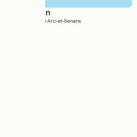
Localisation
Grande Rue 25610 Arc-et-Senans