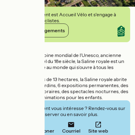
2
/
3
Cet établissement est Accueil Vélo et s'engage à
accueillir des cyclistes.
Voir ses engagements
Détails
Inscrite au patrimoine mondial de l’Unesco, ancienne
manufacture de sel du 18e siècle, la Saline royale est un
monument unique au monde qui s’ouvre à tous les
publics.
Au cœur d’un parc de 13 hectares, la Saline royale abrite
11 bâtiments, 30 jardins, 6 expositions permanentes, des
expositions temporaires, des spectacles nocturnes, des
concerts et des animations pour les enfants.
Cet établissement vous intéresse ? Rendez-vous sur
leur site pour réserver ou en savoir plus.
Téléphoner
Courriel
Site web