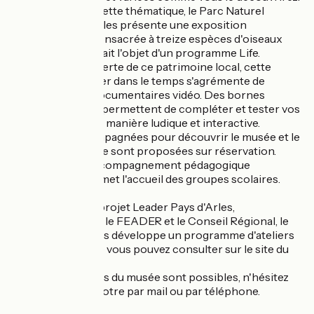
Pour compléter cette thématique, le Parc Naturel
Régional des Alpilles présente une exposition
ornithologique consacrée à treize espèces d'oiseaux
protégés qui ont fait l'objet d'un programme Life.
Au fil de la découverte de ce patrimoine local, cette
invitation à voyager dans le temps s'agrémente de
panneaux et de documentaires vidéo. Des bornes
numériques vous permettent de compléter et tester vos
connaissances de manière ludique et interactive.
Des visites accompagnées pour découvrir le musée et le
sentier de la Pierre sont proposées sur réservation.
Un dispositif d'accompagnement pédagogique
personnalisé permet l'accueil des groupes scolaires.
Dans le cadre du projet Leader Pays d'Arles,
subventionné par le FEADER et le Conseil Régional, le
service des publics développe un programme d'ateliers
pédagogiques que vous pouvez consulter sur le site du
musée.
Des visites guidées du musée sont possibles, n'hésitez
pas à réserver la votre par mail ou par téléphone.