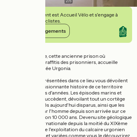
2
/
5
Cet établissement est Accueil Vélo et s'engage à
accueillir des cyclistes.
Voir ses engagements
Détails
Chargée d'histoire, cette ancienne prison où
apparaissent les graffitis des prisonniers, accueille
aujourd'hui le Musée Urgonia.
Les expositions présentées dans ce lieu vous dévoilent
la singulière et passionnante histoire de ce territoire
depuis 130 millions d'années. Les épisodes marins et
continentaux se succèdent, dévoilant tout un cortège
d'animaux fossilisés aujourd'hui disparus, ainsi que les
vestiges laissés par l'homme depuis son arrivée sur ce
secteur il y a environ 10 000 ans. Devenu site géologique
de référence internationale depuis la moitié du XIXème
siècle, les traces de l'exploitation du calcaire urgonien
sont nombreuses et variées comme vous le découvrirez.