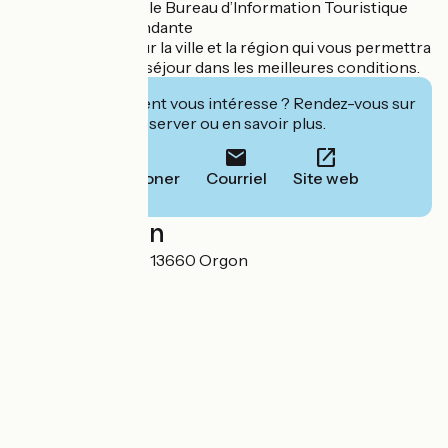
Au sein du Musée, le Bureau d’Information Touristique
possède une abondante
documentation sur la ville et la région qui vous permettra
d’organiser votre séjour dans les meilleures conditions.
Cet établissement vous intéresse ? Rendez-vous sur
leur site pour réserver ou en savoir plus.
Téléphoner
Courriel
Site web
Localisation
Chemin des Aires 13660 Orgon