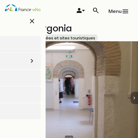
Aller
au
Menu
contenu
close
principal
Musée Urgonia
Accueil Vélo
Musées et sites touristiques