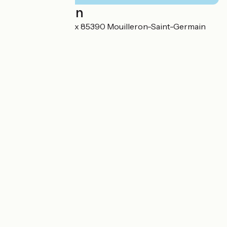
Localisation
1, rue Plante Choux 85390 Mouilleron-Saint-Germain