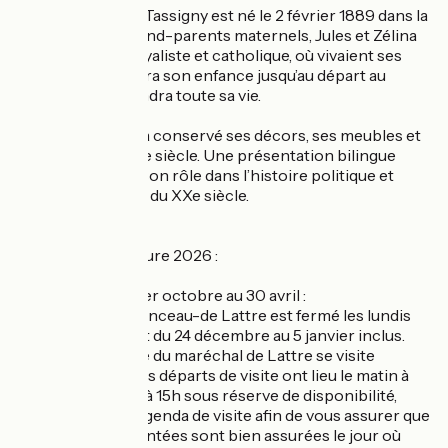
Jean de Lattre de Tassigny est né le 2 février 1889 dans la
maison de ses grand-parents maternels, Jules et Zélina
Hénault, maire, royaliste et catholique, où vivaient ses
parents. Il y passera son enfance jusqu’au départ au
collège et y reviendra toute sa vie.
Sa maison natale a conservé ses décors, ses meubles et
ses jardins du XIXe siècle. Une présentation bilingue
permet de situer son rôle dans l’histoire politique et
militaire française du XXe siècle.
Horaires d'ouverture 2026 :
Basse saison, du 1er octobre au 30 avril :
- Le musée Clemenceau-de Lattre est fermé les lundis
sauf jours fériés et du 24 décembre au 5 janvier inclus.
- La maison natale du maréchal de Lattre se visite
accompagnée. Des départs de visite ont lieu le matin à
11h et l'après midi à 15h sous réserve de disponibilité,
consultez notre agenda de visite afin de vous assurer que
les visites commentées sont bien assurées le jour où