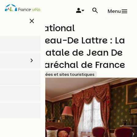
Aller
au
Menu
contenu
close
principal
Musée National
Clemenceau-De Lattre : La
maison natale de Jean De
Lattre, Maréchal de France
Accueil Vélo
Musées et sites touristiques