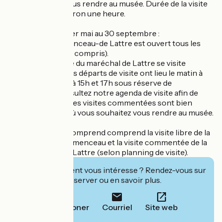
vous souhaitez vous rendre au musée. Durée de la visite
commentée : environ une heure.
Haute saison, du 1er mai au 30 septembre :
- Le musée Clemenceau-de Lattre est ouvert tous les
jours (jours fériés compris).
- La maison natale du maréchal de Lattre se visite
accompagnée. Des départs de visite ont lieu le matin à
11h et l'après midi à 15h et 17h sous réserve de
disponibilité, consultez notre agenda de visite afin de
vous assurer que les visites commentées sont bien
assurées le jour où vous souhaitez vous rendre au musée.
Le prix d'entrée comprend comprend la visite libre de la
maison natale Clemenceau et la visite commentée de la
maison natale De Lattre (selon planning de visite).
Cet établissement vous intéresse ? Rendez-vous sur
leur site pour réserver ou en savoir plus.
Téléphoner
Courriel
Site web