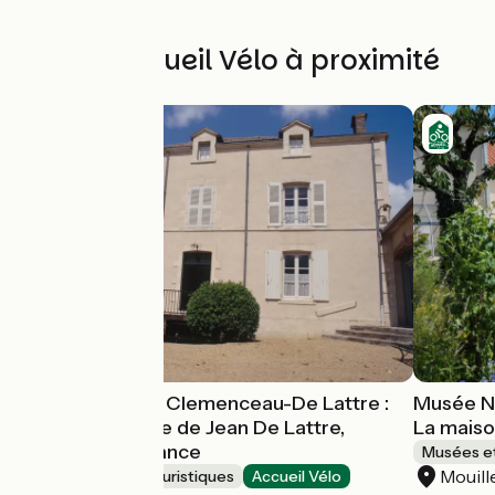
Autres Accueil Vélo à proximité
Musée National Clemenceau-De Lattre :
Musée Na
La maison natale de Jean De Lattre,
La mais
Maréchal de France
Musées et
Mouill
Musées et sites touristiques
Accueil Vélo