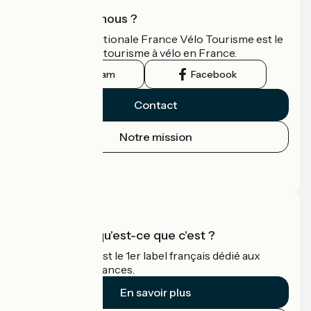
Qui sommes-nous ?
L'association nationale France Vélo Tourisme est le
guide officiel du tourisme à vélo en France.
Instagram
Facebook
Contact
Notre mission
Espace Presse
Espace Pro
Accueil Vélo qu'est-ce que c'est ?
Accueil Vélo c'est le 1er label français dédié aux
cyclistes en vacances.
En savoir plus