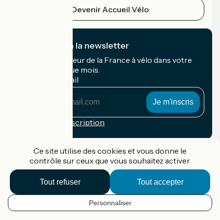
Devenir Accueil Vélo
Je m'abonne à la newsletter
Recevez le meilleur de la France à vélo dans votre
boîte mail chaque mois.
Mon adresse mail
Mon
adresse
mail
Conditions d'inscription
Financé dans le cadre de Destination France
Ce site utilise des cookies et vous donne le
contrôle sur ceux que vous souhaitez activer
Tout refuser
Tout accepter
Accueil Vélo Pro
Contact
Personnaliser
Mentions légales
FR
Confidentialité