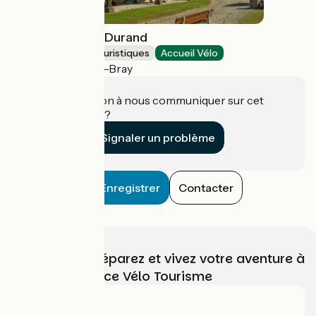
Musée Mathon-Durand
Musées et sites touristiques
Accueil Vélo
Neufchâtel-en-Bray
Une information à nous communiquer sur cet
établissement ?
Signaler un problème
Enregistrer
Contacter
Choisissez, préparez et vivez votre aventure à
vélo avec France Vélo Tourisme