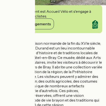
2
/
2
Cet établissement est Accueil Vélo et s'engage à
accueillir des cyclistes.
Voir ses engagements
Détails
Situé dans une maison normande de la fin du XVIe siècle,
le Musée Mathon-Durand est un lieu incontournable
pour. les amateurs d'histoire et de traditions locales de
passage à Neufchâtel-en-Bray. Ce musée, dédié aux Arts
et Traditions Populaires, invite les visiteurs à découvrir le
patrimoine du Pays de Bray. Il abrite une collection variée
qui retrace l'évolution de la région, de la Préhistoire
jusqu'au XXe siècle. Les visiteurs peuvent y admirer des
objets du quotidien, des outils agricoles, des costumes
traditionnelle, ainsi que de nombreux artefacts
témoignant de la vie d'autrefois. Ces pièces,
soigneusement préservées, offrent une vision
authentique du mode de vie brayon et des traditions qui
ont forgé l'identité de cette région.