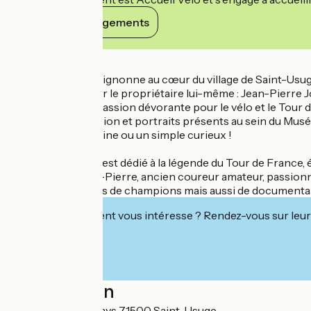
Voir ses engagements
Détails
En Bresse bourguignonne au cœur du village de Saint-Usuge, 
gratuite et faite par le propriétaire lui-même : Jean-Pierr
intarissable, une passion dévorante pour le vélo et le Tour 
maillots de champion et portraits présents au sein du Musé
féru de la petite reine ou un simple curieux !
Le Musée du Vélo est dédié à la légende du Tour de France, 
propriétaire Jean-Pierre, ancien coureur amateur, passion
photos, de maillots de champions mais aussi de documentair
Cet établissement vous intéresse ? Rendez-vous sur leur 
Localisation
Chemin des Vernays 71500 Saint-Usuge