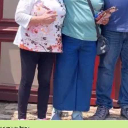
1
/
18
r des cyclistes.