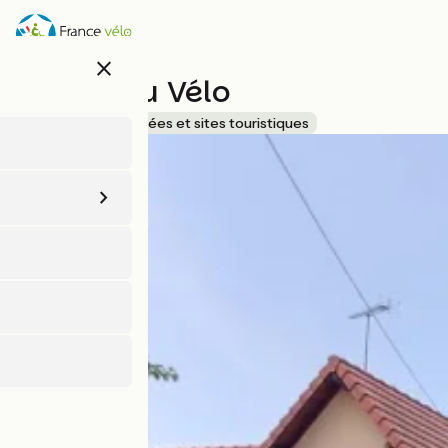
Aller
au
contenu
close
principal
Musée du Vélo
Accueil Vélo
Musées et sites touristiques