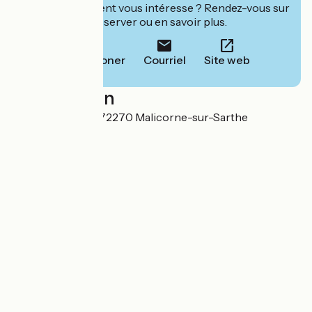
Cet établissement vous intéresse ? Rendez-vous sur
leur site pour réserver ou en savoir plus.
Téléphoner
Courriel
Site web
Localisation
Rue Victor Hugo 72270 Malicorne-sur-Sarthe