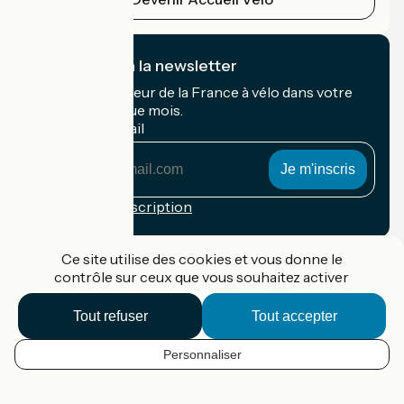
Je m'abonne à la newsletter
Recevez le meilleur de la France à vélo dans votre
boîte mail chaque mois.
Mon adresse mail
Mon
adresse
mail
Conditions d'inscription
Financé dans le cadre de Destination France
Ce site utilise des cookies et vous donne le
contrôle sur ceux que vous souhaitez activer
Tout refuser
Tout accepter
Accueil Vélo Pro
Contact
Personnaliser
Mentions légales
FR
Confidentialité
Contact