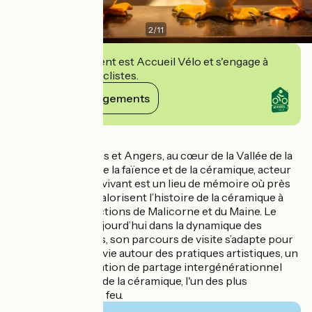
2
/
11
Cet établissement est Accueil Vélo et s'engage à
accueillir des cyclistes.
Voir ses engagements
Détails
Situé entre le Mans et Angers, au cœur de la Vallée de la
Sarthe, le Musée de la faïence et de la céramique, acteur
culturel et musée vivant est un lieu de mémoire où près
de 5 000 pièces valorisent l’histoire de la céramique à
travers les productions de Malicorne et du Maine. Le
musée s‘inscrit aujourd’hui dans la dynamique des
musées modernes, son parcours de visite s’adapte pour
devenir un lieu de vie autour des pratiques artistiques, un
lieu d‘expérimentation de partage intergénérationnel
autour des arts et de la céramique, l'un des plus
prestigieux Art du feu.