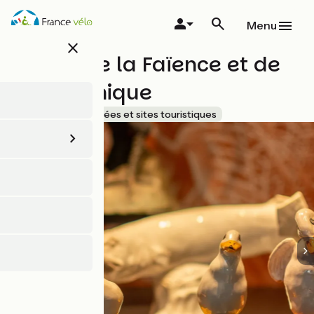
Aller
au
Menu
contenu
close
principal
Musée de la Faïence et de
la Céramique
Accueil Vélo
Musées et sites touristiques