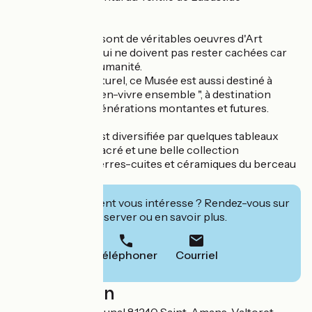
Rouairoux...
Certaines pièces sont de véritables oeuvres d'Art
nouées à la main qui ne doivent pas rester cachées car
appartenant à l'Humanité.
Outre l'aspect culturel, ce Musée est aussi destiné à
l'éducation du " bien-vivre ensemble ", à destination
notamment des générations montantes et futures.
L'offre au public est diversifiée par quelques tableaux
modernes d'Art Sacré et une belle collection
pédagogique de terres-cuites et céramiques du berceau
des civilisations.
Cet établissement vous intéresse ? Rendez-vous sur
leur site pour réserver ou en savoir plus.
Téléphoner
Courriel
Localisation