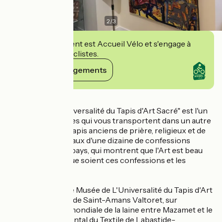
2
/
3
Cet établissement est Accueil Vélo et s'engage à
accueillir des cyclistes.
Voir ses engagements
Détails
Le Musée de L'Universalité du Tapis d'Art Sacré" est l'un
de ces vrais Musées qui vous transportent dans un autre
monde, celui des tapis anciens de prière, religieux et de
méditation orientaux d'une dizaine de confessions
différentes, de 17 pays, qui montrent que l'Art est beau
partout, quelles que soient ces confessions et les
populations.
Vous trouverez ce Musée de L'Universalité du Tapis d'Art
Sacré au Château de Saint-Amans Valtoret, sur
l'ancienne route mondiale de la laine entre Mazamet et le
Musée départemental du Textile de Labastide-