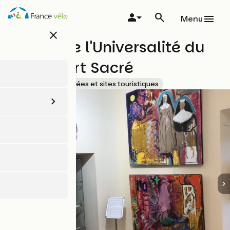
Aller
au
Menu
contenu
close
principal
Musée de l'Universalité du
Tapis d'Art Sacré
Accueil Vélo
Musées et sites touristiques