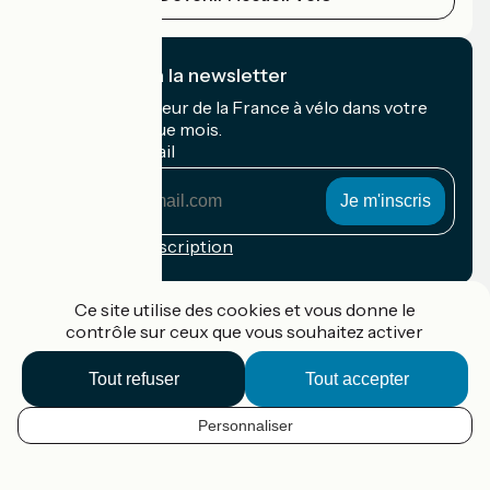
Je m'abonne à la newsletter
Recevez le meilleur de la France à vélo dans votre
boîte mail chaque mois.
Mon adresse mail
Mon
adresse
mail
Conditions d'inscription
Financé dans le cadre de Destination France
Ce site utilise des cookies et vous donne le
contrôle sur ceux que vous souhaitez activer
Tout refuser
Tout accepter
Accueil Vélo Pro
Contact
Personnaliser
Mentions légales
FR
Confidentialité
Contact