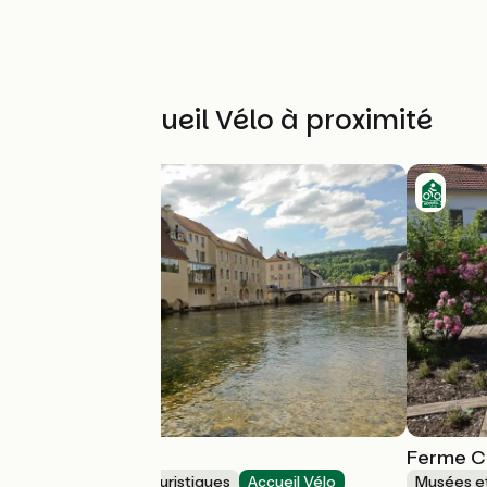
Autres Accueil Vélo à proximité
Musée Courbet
Ferme C
Musées et sites touristiques
Accueil Vélo
Musées et