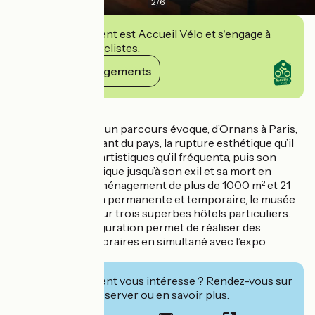
2
/
6
Cet établissement est Accueil Vélo et s'engage à
accueillir des cyclistes.
Voir ses engagements
Détails
Au sein du musée, un parcours évoque, d’Ornans à Paris,
la carrière de l’enfant du pays, la rupture esthétique qu’il
mena, les milieux artistiques qu’il fréquenta, puis son
engagement politique jusqu’à son exil et sa mort en
Suisse. Avec un aménagement de plus de 1000 m² et 21
salles d’exposition permanente et temporaire, le musée
Courbet s’étend sur trois superbes hôtels particuliers.
Sa nouvelle configuration permet de réaliser des
expositions temporaires en simultané avec l’expo
permanente.
Cet établissement vous intéresse ? Rendez-vous sur
leur site pour réserver ou en savoir plus.