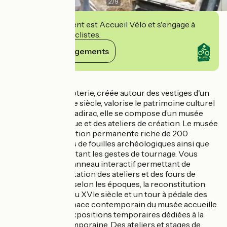
2
/
9
Cet établissement est Accueil Vélo et s'engage à
accueillir des cyclistes.
Voir ses engagements
Détails
La Maison de la Poterie, créée autour des vestiges d'un
four potier du XIXe siècle, valorise le patrimoine culturel
exceptionnel de Sadirac, elle se compose d’un musée
dédié à la céramique et des ateliers de création. Le musée
expose une collection permanente riche de 200
céramiques issues de fouilles archéologiques ainsi que
des vidéos présentant les gestes de tournage. Vous
découvrirez, un panneau interactif permettant de
visualiser l’implantation des ateliers et des fours de
potier en activité selon les époques, la reconstitution
d’un tour à rouet du XVIe siècle et un tour à pédale des
années 1930. L’espace contemporain du musée accueille
de nombreuses expositions temporaires dédiées à la
céramique contemporaine. Des ateliers et stages de