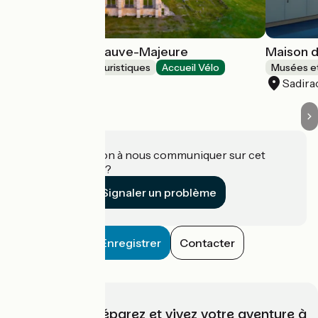
Abbaye de La Sauve-Majeure
Maison d
Musées et sites touristiques
Accueil Vélo
Musées et
La Sauve
Sadira
Une information à nous communiquer sur cet
établissement ?
Signaler un problème
Enregistrer
Contacter
Choisissez, préparez et vivez votre aventure à