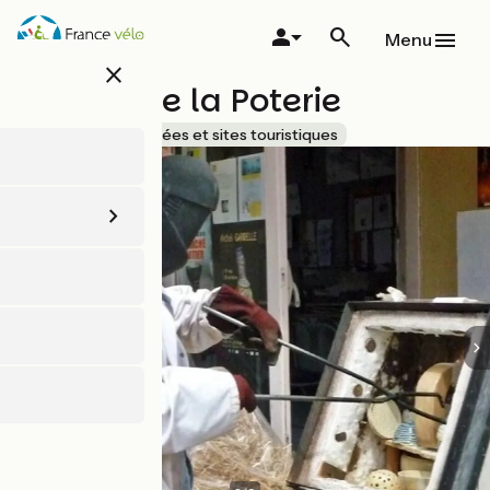
Aller
au
Menu
contenu
close
principal
Maison de la Poterie
Accueil Vélo
Musées et sites touristiques