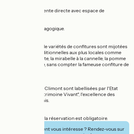
- Un magasin de vente directe avec espace de
dégustation ;
- Et un verger pédagogique.
Une quarantaine de variétés de confitures sont mijotées
sur place : des traditionnelles aux plus locales comme
l'églantine, la griotte, la mirabelle à la cannelle, la pomme
sauvage, la myrtille, sans compter la fameuse confiture de
Noël.
Les Confitures du Climont sont labellisées par l'Etat
"Entreprise du Patrimoine Vivant", l'excellence des
savoir-faire français.
Pour les groupes, la réservation est obligatoire.
Cet établissement vous intéresse ? Rendez-vous sur