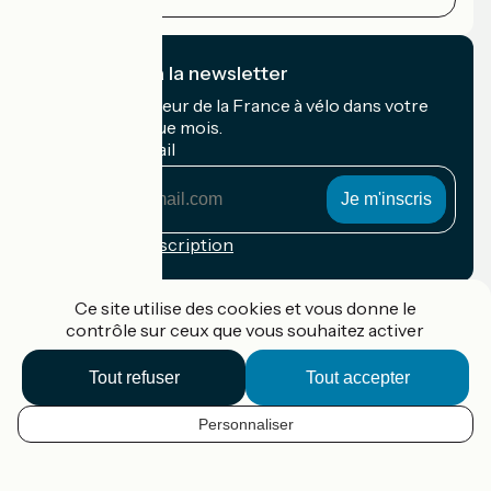
Je m'abonne à la newsletter
Recevez le meilleur de la France à vélo dans votre
boîte mail chaque mois.
Mon adresse mail
Mon
adresse
mail
Conditions d'inscription
Financé dans le cadre de Destination France
Ce site utilise des cookies et vous donne le
contrôle sur ceux que vous souhaitez activer
Tout refuser
Tout accepter
Accueil Vélo Pro
Contact
Personnaliser
Mentions légales
FR
Confidentialité
Contact