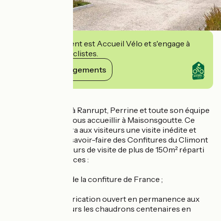
Cet établissement est Accueil Vélo et s'engage à
accueillir des cyclistes.
Voir ses engagements
Détails
Après 40 années à Ranrupt, Perrine et toute son équipe
sont heureux de vous accueillir à Maisonsgoutte. Ce
nouveau site offrira aux visiteurs une visite inédite et
instructive sur le savoir-faire des Confitures du Climont
à travers un parcours de visite de plus de 150m² réparti
en différents espaces :
- L’unique musée de la confiture de France ;
- Un atelier de fabrication ouvert en permanence aux
visites avec toujours les chaudrons centenaires en
cuivre ;