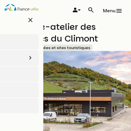
Aller
au
Menu
contenu
close
principal
Le musée-atelier des
Confitures du Climont
Accueil Vélo
Musées et sites touristiques