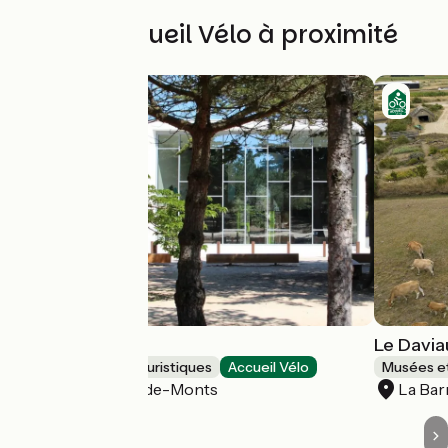
Autres Accueil Vélo à proximité
Biotopia
Le Davia
Musées et sites touristiques
Accueil Vélo
Musées et
Notre-Dame-de-Monts
La Ba