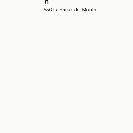
Localisation
817 Le Daviaud 85550 La Barre-de-Monts