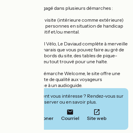
Le Daviaud est engagé dans plusieurs démarches :
- L'ensemble de la visite (intérieure comme extérieure)
est accessible aux personnes en situation de handicap
moteur, visuel, auditif et/ou mental.
- Labellisé Accueil Vélo, Le Daviaud complète à merveille
la découverte du marais que vous pouvez faire au gré de
vos balades. Aux abords du site, des tables de pique-
nique en font un lieu tout trouvé pour une halte.
- Engagé dans la démarche Welcome, le site offre une
expérience de visite de qualité aux voyageurs
anglophones grâce à un audioguide.
Cet établissement vous intéresse ? Rendez-vous sur
leur site pour réserver ou en savoir plus.
Téléphoner
Courriel
Site web