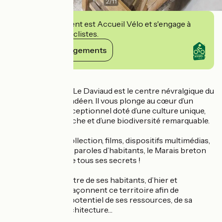
2
/
11
Cet établissement est Accueil Vélo et s'engage à
accueillir des cyclistes.
Voir ses engagements
Détails
Musée de France, Le Daviaud est le centre névralgique du
Marais breton vendéen. Il vous plonge au cœur d’un
espace naturel exceptionnel doté d’une culture unique,
d’un patrimoine riche et d’une biodiversité remarquable.
Entre objets de collection, films, dispositifs multimédias,
parcours enfants, paroles d’habitants, le Marais breton
vendéen vous livre tous ses secrets !
Partez à la rencontre de ses habitants, d’hier et
d’aujourd’hui, qui façonnent ce territoire afin de
découvrir tout le potentiel de ses ressources, de sa
culture, de son architecture…