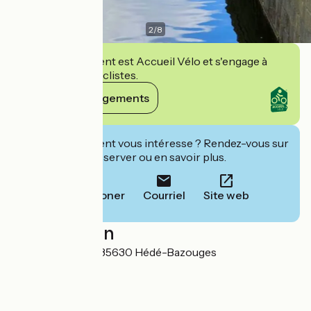
2
/
8
Cet établissement est Accueil Vélo et s'engage à
accueillir des cyclistes.
Voir ses engagements
Cet établissement vous intéresse ? Rendez-vous sur
leur site pour réserver ou en savoir plus.
Téléphoner
Courriel
Site web
Localisation
12 La Magdeleine 35630 Hédé-Bazouges