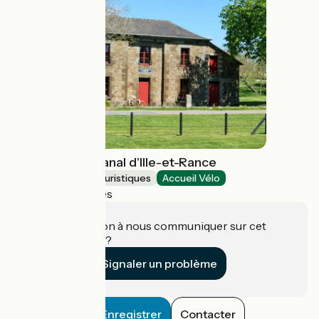
La Maison du Canal d'Ille-et-Rance
Musées et sites touristiques
Accueil Vélo
Hédé-Bazouges
Une information à nous communiquer sur cet
établissement ?
Signaler un problème
Enregistrer
Contacter