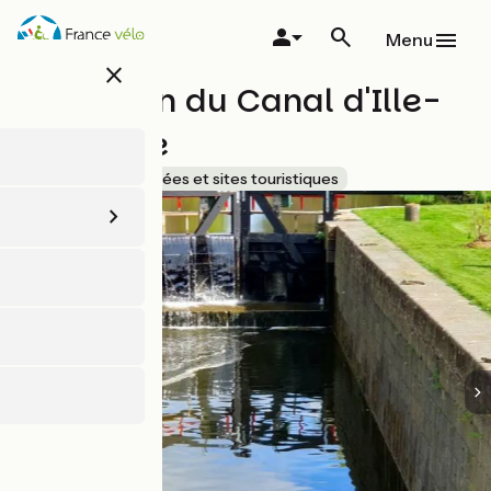
Aller
au
Menu
contenu
close
principal
La Maison du Canal d'Ille-
et-Rance
Accueil Vélo
Musées et sites touristiques