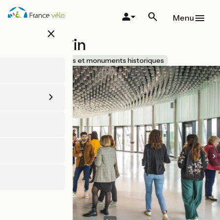
Aller
au
Menu
contenu
close
principal
Cité du Vin
Accueil Vélo
Sites et monuments historiques