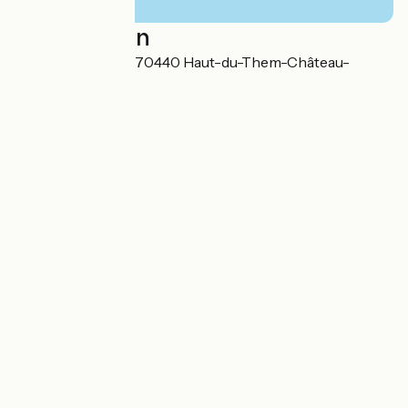
Localisation
Château Lambert 70440 Haut-du-Them-Château-
Lambert