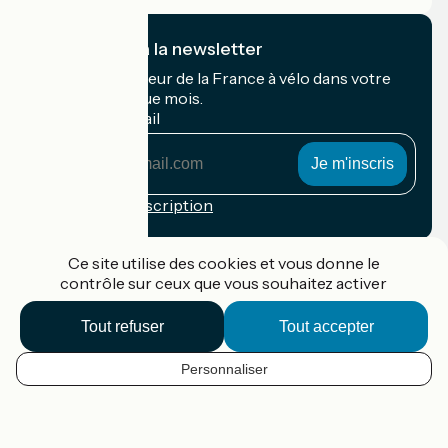
Je m'abonne à la newsletter
Recevez le meilleur de la France à vélo dans votre
boîte mail chaque mois.
Mon adresse mail
Mon
adresse
mail
Conditions d'inscription
Financé dans le cadre de Destination France
Ce site utilise des cookies et vous donne le
contrôle sur ceux que vous souhaitez activer
Tout refuser
Tout accepter
Accueil Vélo Pro
Contact
Personnaliser
Mentions légales
FR
Confidentialité
Contact
Options de carte
Réalisation :
StudioJuillet
et
France Vélo Tourisme