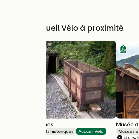
Autres Accueil Vélo à proximité
Les Hautes-Mynes
Musée d
Sites et monuments historiques
Accueil Vélo
Musées et
Le Thillot
Haut-