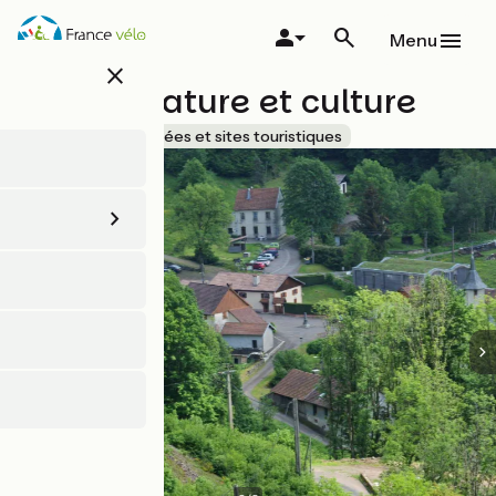
Aller
au
Menu
contenu
close
principal
Espace nature et culture
Accueil Vélo
Musées et sites touristiques