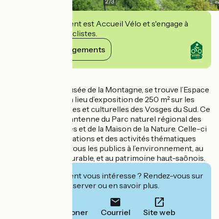
2
/
3
Cet établissement est Accueil Vélo et s'engage à
accueillir des cyclistes.
Voir ses engagements
Détails
À proximité du Musée de la Montagne, se trouve l’Espace
Nature Culture, un lieu d’exposition de 250 m² sur les
richesses naturelles et culturelles des Vosges du Sud. Ce
lieu est aussi une antenne du Parc naturel régional des
Ballons des Vosges et de la Maison de la Nature. Celle-ci
propose des animations et des activités thématiques
pour sensibiliser tous les publics à l’environnement, au
développement durable, et au patrimoine haut-saônois.
Cet établissement vous intéresse ? Rendez-vous sur
leur site pour réserver ou en savoir plus.
Téléphoner
Courriel
Site web