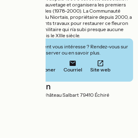
qui assurera son sauvetage et organisera les premiers
chantiers bénévoles (1978-2000). La Communauté
d’Agglomération du Niortais, propriétaire depuis 2000, a
engagé d’importants travaux pour restaurer ce fleuron
de l’architecture militaire qui n’a subi presque aucune
modification depuis le XIIIe siècle.
Cet établissement vous intéresse ? Rendez-vous sur
leur site pour réserver ou en savoir plus.
Téléphoner
Courriel
Site web
Localisation
1506 Chemin du Château Salbart 79410 Échiré