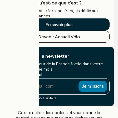
Accueil Vélo qu'est-ce que c'est ?
Accueil Vélo c'est le 1er label français dédié aux
cyclistes en vacances.
En savoir plus
Devenir Accueil Vélo
Je m'abonne à la newsletter
Recevez le meilleur de la France à vélo dans votre
boîte mail chaque mois.
Mon adresse mail
Mon
adresse
mail
Conditions d'inscription
Financé dans le cadre de Destination France
Ce site utilise des cookies et vous donne le
contrôle sur ceux que vous souhaitez activer