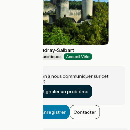
Château du Coudray-Salbart
Musées et sites touristiques
Accueil Vélo
Échiré
Une information à nous communiquer sur cet
établissement ?
Signaler un problème
Enregistrer
Contacter