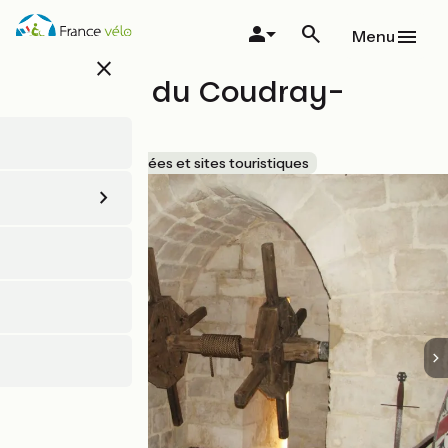
Aller
au
Menu
contenu
close
principal
Château du Coudray-
Salbart
Accueil Vélo
Musées et sites touristiques