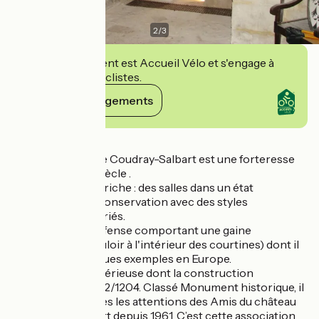
2
/
3
Cet établissement est Accueil Vélo et s'engage à
accueillir des cyclistes.
Voir ses engagements
Détails
Le château-fort de Coudray-Salbart est une forteresse
militaire du XIIIe siècle .
Une architecture riche : des salles dans un état
exceptionnel de conservation avec des styles
architecturaux variés.
Un système de défense comportant une gaine
périphérique (couloir à l'intérieur des courtines) dont il
n'existe que quelques exemples en Europe.
Une histoire mystérieuse dont la construction
remonterait à 1202/1204. Classé Monument historique, il
fait l’objet de toutes les attentions des Amis du château
du Coudray Salbart depuis 1961. C’est cette association