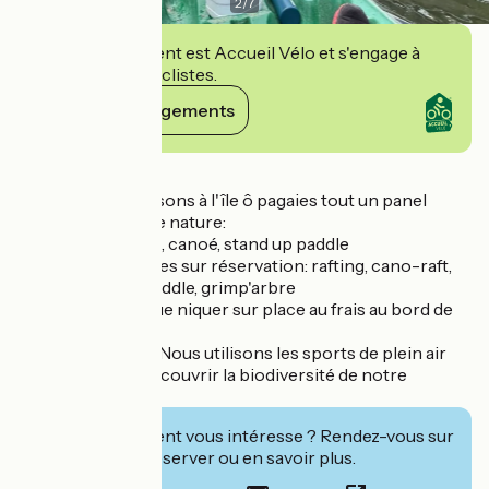
2
/
7
Cet établissement est Accueil Vélo et s'engage à
accueillir des cyclistes.
Voir ses engagements
Détails
Nous vous proposons à l'île ô pagaies tout un panel
d'activité de pleine nature:
Location de kayak, canoé, stand up paddle
Activités encadrées sur réservation: rafting, cano-raft,
kayak, stand up paddle, grimp'arbre
Possibilité de pique niquer sur place au frais au bord de
l'eau.
Notre spécialité? Nous utilisons les sports de plein air
pour vous faire découvrir la biodiversité de notre
territoire.
Cet établissement vous intéresse ? Rendez-vous sur
leur site pour réserver ou en savoir plus.