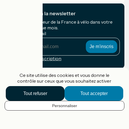
Je m'abonne à la newsletter
Recevez le meilleur de la France à vélo dans votre
boîte mail chaque mois.
Mon adresse mail
Mon
adresse
mail
Conditions d'inscription
Financé dans le cadre de Destination France
Ce site utilise des cookies et vous donne le
contrôle sur ceux que vous souhaitez activer
Tout refuser
Tout accepter
Accueil Vélo Pro
Contact
Personnaliser
Mentions légales
FR
Confidentialité
Contact
Options de carte
Réalisation :
StudioJuillet
et
France Vélo Tourisme