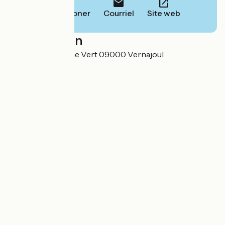
Téléphoner
Courriel
Site web
Localisation
1 Chemin du Chêne Vert 09000 Vernajoul