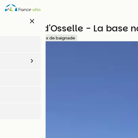
Aller
au
contenu
close
principal
Les lacs d'Osselle - La base
Accueil Vélo
Lieux de baignade