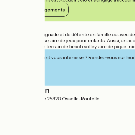
Voir ses engagements
Détails
Un moment de baignade et de détente en famille ou avec des
restaurant, terrasse, aire de jeux pour enfants. Aussi, un ac
activités telles que terrain de beach volley, aire de pique-ni
Cet établissement vous intéresse ? Rendez-vous sur leur 
Localisation
Lieu-dit La Corvée 25320 Osselle-Routelle