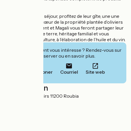
de la boutique.
Pour prolonger le séjour, profitez de leur gîte, une une
bastide située au cœur de la propriété plantée d’oliviers
et de vignes. Laurent et Magali vous feront partager leur
passion pour cette terre, héritage familial et vous
initierons à l’oléiculture, à l’élaboration de l’huile et du vin.
Cet établissement vous intéresse ? Rendez-vous sur
leur site pour réserver ou en savoir plus.
Téléphoner
Courriel
Site web
Localisation
38 avenue des loisirs 11200 Roubia