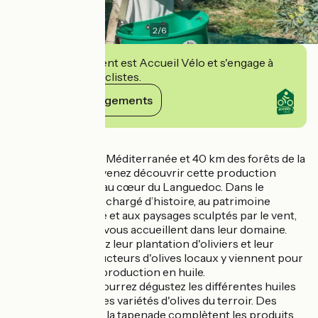
2
/
6
Cet établissement est Accueil Vélo et s'engage à
accueillir des cyclistes.
Voir ses engagements
Détails
A 30 km de la mer Méditerranée et 40 km des forêts de la
Montagne Noire, venez découvrir cette production
d'olives et d'huile au cœur du Languedoc. Dans le
Minervois, terroir chargé d’histoire, au patrimoine
architectural varié et aux paysages sculptés par le vent,
Laurent et Magali vous accueillent dans leur domaine.
Vous y découvrirez leur plantation d'oliviers et leur
moulin/ Les producteurs d'olives locaux y viennent pour
transformer leur production en huile.
Au moulin, vous pourrez dégustez les différentes huiles
issues des multiples variétés d'olives du terroir. Des
olives ainsi que de la tapenade complètent les produits