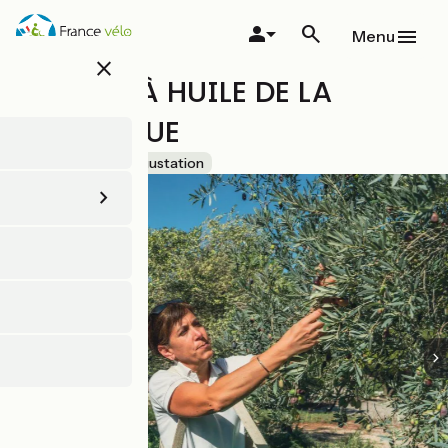
Aller
au
Menu
contenu
close
principal
MOULIN À HUILE DE LA
RESTANQUE
Accueil Vélo
Dégustation