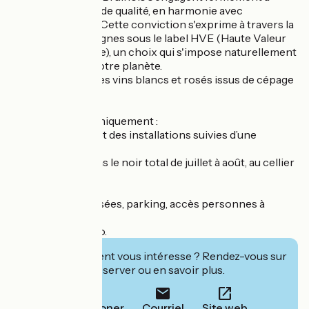
produire des vins de qualité, en harmonie avec
l'environnement. Cette conviction s'exprime à travers la
culture de leurs vignes sous le label HVE (Haute Valeur
Environnementale), un choix qui s'impose naturellement
pour préserver notre planète.
Une originalité : des vins blancs et rosés issus de cépage
muscat !
Sur réservation uniquement :
-Visite des chais et des installations suivies d’une
dégustation.
- Dégustation dans le noir total de juillet à août, au cellier
de Layrac.
Boutiques climatisées, parking, accès personnes à
mobilité réduite.
Label Accueil Vélo.
Cet établissement vous intéresse ? Rendez-vous sur
leur site pour réserver ou en savoir plus.
Téléphoner
Courriel
Site web