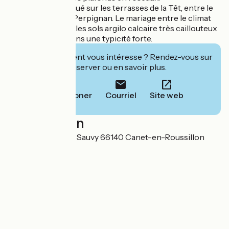
Le vignoble est situé sur les terrasses de la Têt, entre le
littoral catalan et Perpignan. Le mariage entre le climat
méditerranéen et les sols argilo calcaire très caillouteux
confèrent à nos vins une typicité forte.
Cet établissement vous intéresse ? Rendez-vous sur
leur site pour réserver ou en savoir plus.
Téléphoner
Courriel
Site web
Localisation
13 Avenue Joseph Sauvy 66140 Canet-en-Roussillon