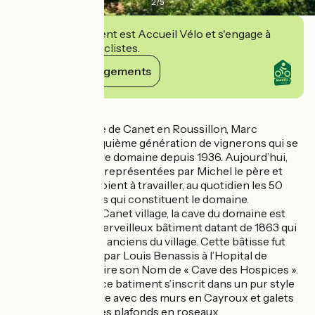
2
/
5
Cet établissement est Accueil Vélo et s'engage à
accueillir des cyclistes.
Voir ses engagements
Détails
Au cœur du village de Canet en Roussillon, Marc
représente la cinquième génération de vignerons qui se
sont succédé sur le domaine depuis 1936. Aujourd’hui,
deux générations représentées par Michel le père et
Marc le fils s’emploient à travailler, au quotidien les 50
hectares de vignes qui constituent le domaine.
En plein cœur de Canet village, la cave du domaine est
abritée dans un merveilleux bâtiment datant de 1863 qui
fait partie des plus anciens du village. Cette bâtisse fut
rachetée en 1968 par Louis Benassis à l’Hopital de
Perpignan d’où il tire son Nom de « Cave des Hospices ».
L’architecture de ce batiment s’inscrit dans un pur style
Catalan de l’époque avec des murs en Cayroux et galets
roulés ainsi que des plafonds en roseaux.