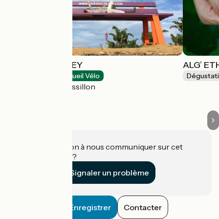
CHATEAU DE REY
ALG’ ET
Dégustation
Accueil Vélo
Dégustat
Canet-en-Roussillon
Une information à nous communiquer sur cet
établissement ?
Signaler un problème
Enregistrer
Contacter