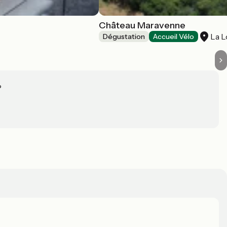
Château Maravenne
La 
Dégustation
Accueil Vélo
?