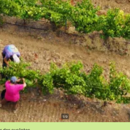
1
/
9
r des cyclistes.