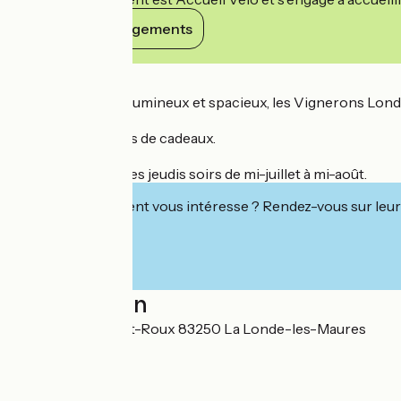
Voir ses engagements
Détails
Dans leur caveau lumineux et spacieux, les Vignerons Londai
Nombreuses idées de cadeaux.
Animations tous les jeudis soirs de mi-juillet à mi-août.
Cet établissement vous intéresse ? Rendez-vous sur leur 
Localisation
363 avenue Albert-Roux 83250 La Londe-les-Maures