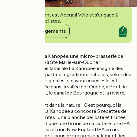
2
/
6
Cet établissement est Accueil Vélo et s'engage à
accueillir des cyclistes.
Voir ses engagements
Détails
Bienvenue dans La Kanopée, une micro-brasserie de
Bourgogne, située à Ste Marie-sur-Ouche !
La micro-brasserie familiale La Kanopée imagine des
bières brassées à partir d’ingrédients naturels, selon des
recettes à la fois originales et savoureuses. Elle est
idéalement installée dans la vallée de l’Ouche, à Pont de
Pany, entre la forêt, le canal de Bourgogne et la rivière.
Nos bières :
Tous les goûts sont dans la nature ! C’est pourquoi la
micro-brasserie La Kanopée a concocté 5 recettes de
bières très différentes : une blanche délicate et fruitée,
une blonde aromatique, une brune de caractère, une IPA
aux notes d’agrumes et une New England IPA au nez
fruité. Régulièrement, nous proposons également des