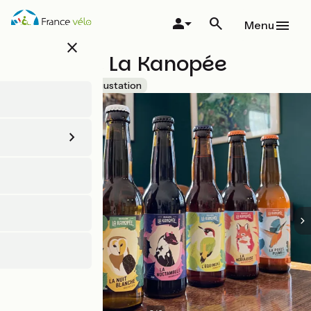
Aller
au
Menu
contenu
close
principal
Brasserie La Kanopée
Accueil Vélo
Dégustation