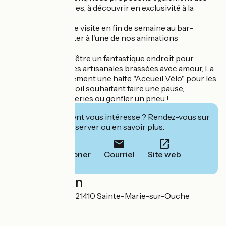
recettes éphémères, à découvrir en exclusivité à la
brasserie.
Venez nous rendre visite en fin de semaine au bar-
boutique, ou assister à l'une de nos animations
thématiques !
A noter : en plus d’être un fantastique endroit pour
déguster des bières artisanales brassées avec amour, La
Kanopée est également une halte "Accueil Vélo" pour les
cyclistes de tout poil souhaitant faire une pause,
recharger les batteries ou gonfler un pneu !
Cet établissement vous intéresse ? Rendez-vous sur
leur site pour réserver ou en savoir plus.
Téléphoner
Courriel
Site web
Localisation
255 rue de la Gare 21410 Sainte-Marie-sur-Ouche