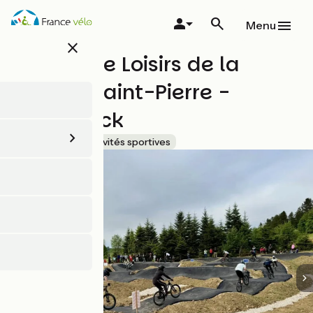
Aller
au
Menu
contenu
close
principal
Station de Loisirs de la
Combe Saint-Pierre -
Pumptrack
Accueil Vélo
Activités sportives