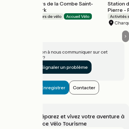
Station de Loisirs de la Combe Saint-
Station 
Pierre - Bike park
Pierre -
Loueurs/réparateurs de vélo
Accueil Vélo
Activités 
Charquemont
Charq
Une information à nous communiquer sur cet
établissement ?
Signaler un problème
Enregistrer
Contacter
Choisissez, préparez et vivez votre aventure à
vélo avec France Vélo Tourisme