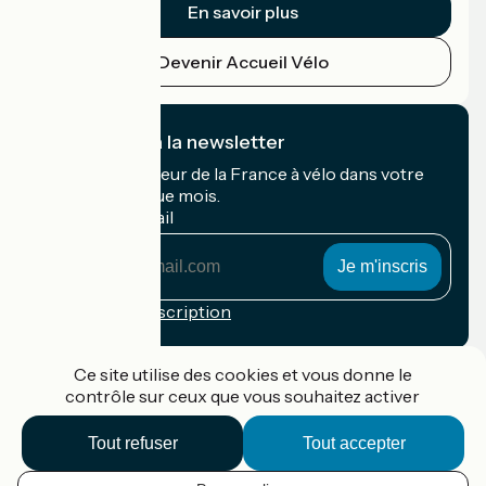
En savoir plus
Devenir Accueil Vélo
Je m'abonne à la newsletter
Recevez le meilleur de la France à vélo dans votre
boîte mail chaque mois.
Mon adresse mail
Mon
adresse
mail
Conditions d'inscription
Financé dans le cadre de Destination France
Ce site utilise des cookies et vous donne le
contrôle sur ceux que vous souhaitez activer
Tout refuser
Tout accepter
Accueil Vélo Pro
Contact