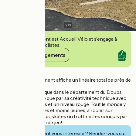
2
/
3
Cet établissement est Accueil Vélo et s'engage à
accueillir des cyclistes.
Voir ses engagements
Détails
Ce nouvel équipement affiche un linéaire total de près de
536 mètres !
Une structure unique dans le département du Doubs,
tant par sa surface que par sa créativité technique avec
deux niveaux bleus et un niveau rouge. Tout le monde y
prend plaisir, jeunes et moins jeunes, à rouler sur
l’asphalte avec vélos, skates ou trottinettes conquis par
ce nouveau terrain de jeu!
Cet établissement vous intéresse ? Rendez-vous sur