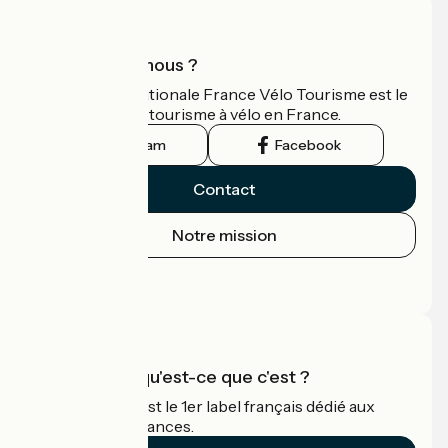
Qui sommes-nous ?
L'association nationale France Vélo Tourisme est le
guide officiel du tourisme à vélo en France.
Instagram
Facebook
Contact
Notre mission
Espace Presse
Espace Pro
Accueil Vélo qu'est-ce que c'est ?
Accueil Vélo c'est le 1er label français dédié aux
cyclistes en vacances.