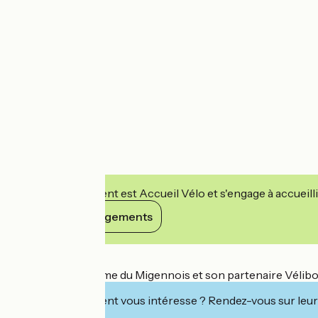
Cet établissement est Accueil Vélo et s'engage à accueilli
Voir ses engagements
Détails
L'Office de Tourisme du Migennois et son partenaire Vélib
Cet établissement vous intéresse ? Rendez-vous sur leur 