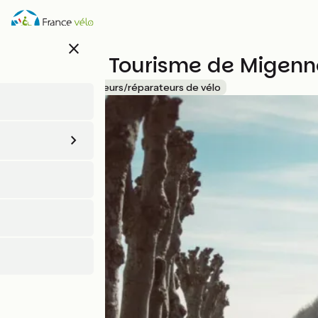
Aller
au
contenu
close
principal
Office de Tourisme de Migenn
Accueil Vélo
Loueurs/réparateurs de vélo