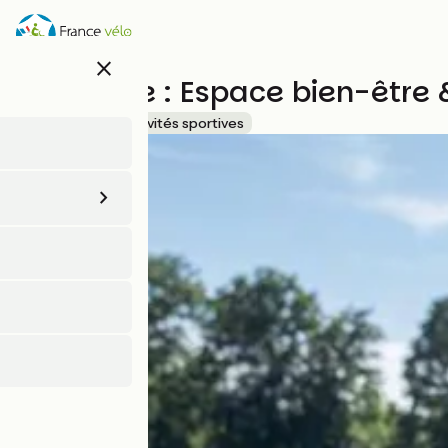
Aller
au
contenu
close
principal
La Piscine : Espace bien-être 
Accueil Vélo
Activités sportives