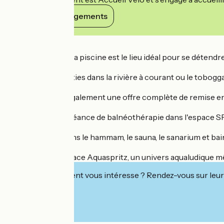
Voir ses engagements
Détails
Eté comme hiver, la piscine est le lieu idéal pour se détendre
Sensations garanties dans la rivière à courant ou le toboggan
La Piscine, c’est également une offre complète de remise en 
Offrez-vous une séance de balnéothérapie dans l'espace SP
Délassez-vous dans le hammam, le sauna, le sanarium et bain
A découvrir : l’espace Aquaspritz, un univers aqualudique mê
Cet établissement vous intéresse ? Rendez-vous sur leur 