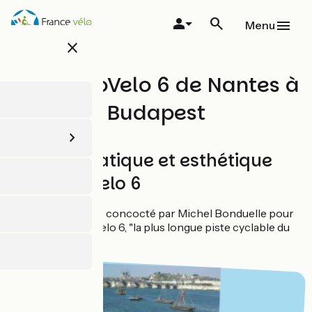
Aller
au
Menu
contenu
close
principal
Livre EuroVelo 6 de Nantes à
Budapest
Un livre pratique et esthétique
sur l'EuroVelo 6
Un alléchant opus concocté par Michel Bonduelle pour
découvrir l'EuroVelo 6, "la plus longue piste cyclable du
monde".