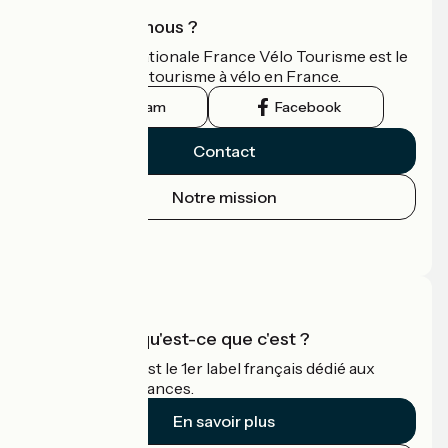
Qui sommes-nous ?
L'association nationale France Vélo Tourisme est le
guide officiel du tourisme à vélo en France.
Instagram
Facebook
Contact
Notre mission
Espace Presse
Espace Pro
Accueil Vélo qu'est-ce que c'est ?
Accueil Vélo c'est le 1er label français dédié aux
cyclistes en vacances.
En savoir plus