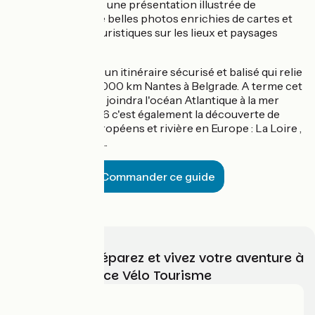
Ce livre vous offre une présentation illustrée de
l'itinéraire avec de belles photos enrichies de cartes et
d'informations touristiques sur les lieux et paysages
traversées.
L'EuroVelo 6
c'est un itinéraire sécurisé et balisé qui relie
déjà sur près de 3000 km Nantes à Belgrade. A terme cet
itinéraire cyclable joindra l'océan Atlantique à la mer
Noire. L'EuroVelo 6 c'est également la découverte de
grands fleuves européens et rivière en Europe : La Loire ,
le Rhin, le Danube...
Commander ce guide
Choisissez, préparez et vivez votre aventure à
vélo avec France Vélo Tourisme