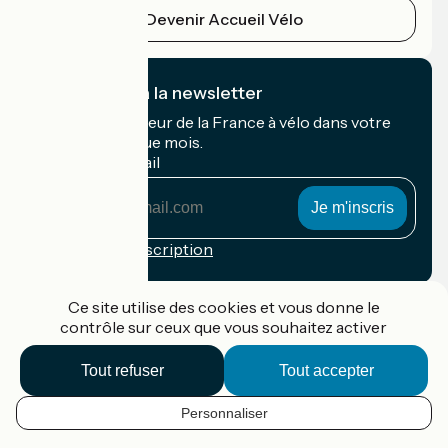
Devenir Accueil Vélo
Je m'abonne à la newsletter
Recevez le meilleur de la France à vélo dans votre
boîte mail chaque mois.
Mon adresse mail
Mon
adresse
mail
Conditions d'inscription
Financé dans le cadre de Destination France
Ce site utilise des cookies et vous donne le
contrôle sur ceux que vous souhaitez activer
Tout refuser
Tout accepter
Accueil Vélo Pro
Contact
Personnaliser
Mentions légales
FR
Confidentialité