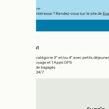
À partir de
550€
par personne
Ce séjour vous intéresse ? Rendez-vous sur le site de
Eva
Prix
Le prix inclut
Les nuits en catégorie 3* et/ou 4* avec petits déjeuner
1 carnet de voyage et 1 Appli GPS
Le transfert de bagages
L'assistance 24/7