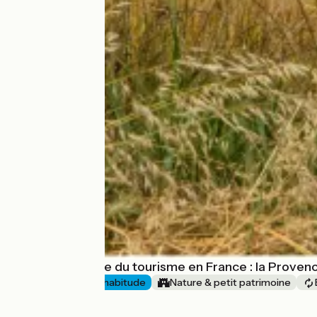
Incontournable du tourisme en France : la Proven
8 jours
J'ai l'habitude
Nature & petit patrimoine
à partir de
850€