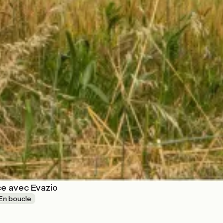
ce avec Evazio
En boucle