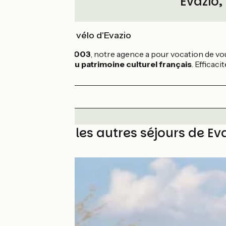
Evazio,
L'expertise vélo d'Evazio
Fondée en 2003
, notre agence a pour vocation de vo
la nature
et
du patrimoine culturel français
. Efficac
Découvrez les autres séjours de Ev