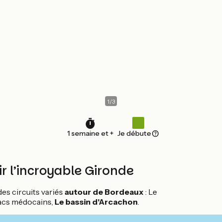
1
/
3
1 semaine et +
Je débute
ir l’incroyable Gironde
es circuits variés
autour de Bordeaux
: Le
Lacs médocains,
Le bassin d'Arcachon
.