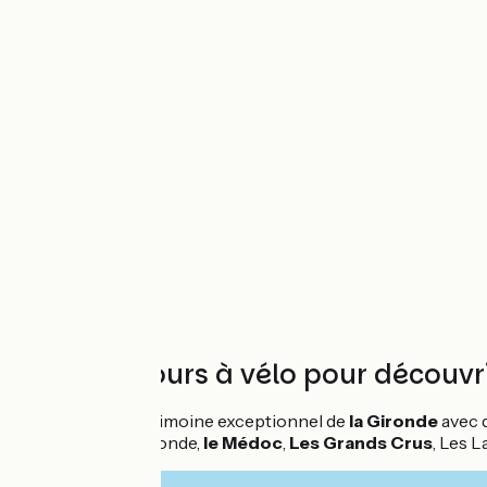
De 5 à 12 jours à vélo pour découvr
Découvrez la patrimoine exceptionnel de
la Gironde
avec d
Grand tour de Gironde,
le Médoc
,
Les Grands Crus
, Les 