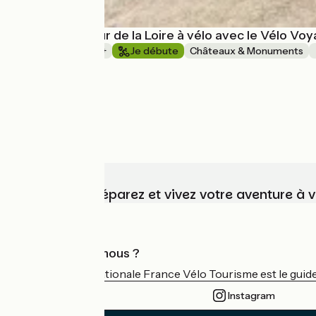
Coup de coeur de la Loire à vélo avec le Vélo Vo
1 semaine et +
Je débute
Châteaux & Monuments
à partir de
2050€
Choisissez, préparez et vivez votre aventure à 
Qui sommes-nous ?
L'association nationale France Vélo Tourisme est le guide 
Instagram