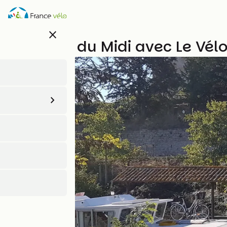
Aller
au
contenu
close
principal
Le Canal du Midi avec Le Vél