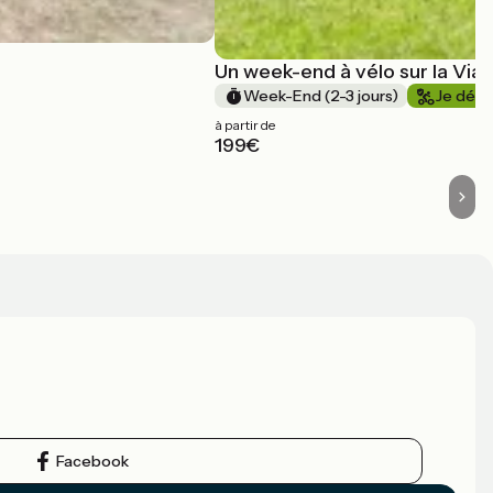
Un week-end à vélo sur la Via
Week-End (2-3 jours)
Je déb
à partir de
199€
Facebook