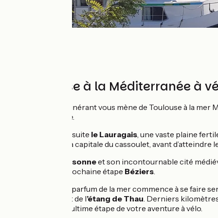
De Toulouse à la Méditerranée à vé
Ce séjour à vélo itinérant vous mène de Toulouse à la mer 
les voies de halage.
Vous traversez ensuite
le Lauragais
, une vaste plaine ferti
Castelnaudary
, la capitale du cassoulet, avant d’atteindre l
Direction
Carcassonne
et son incontournable cité médiév
rejoindre votre prochaine étape
Béziers
.
Après
Béziers
, le parfum de la mer commence à se faire se
pédales d’
Agde
et de l
’étang de Thau
. Derniers kilomètres 
Sète
et son port, ultime étape de votre aventure à vélo.