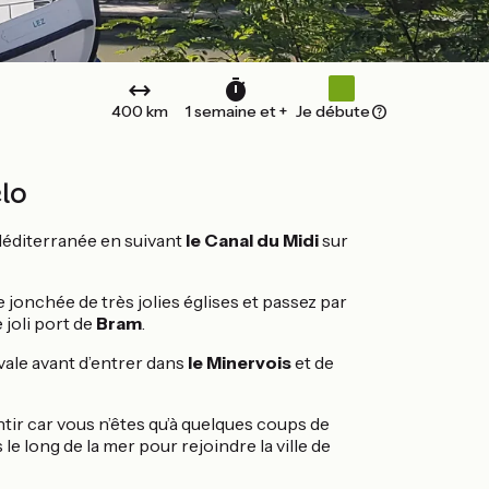
400 km
1 semaine et +
Je débute
lo
Méditerranée en suivant
le Canal du Midi
sur
le jonchée de très jolies églises et passez par
e joli port de
Bram
.
ale avant d’entrer dans
le Minervois
et de
ntir car vous n’êtes qu’à quelques coups de
le long de la mer pour rejoindre la ville de