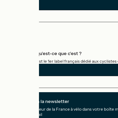
Espace Presse
Espace Pro
Accueil Vélo qu'est-ce que c'est ?
Accueil Vélo c'est le 1er label français dédié aux cycliste
Je m'abonne à la newsletter
Recevez le meilleur de la France à vélo dans votre boîte 
Mon adresse mail