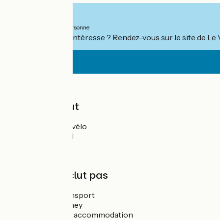
À partir de
2330€
par personne
Ce séjour vous intéresse ? Rendez-vous sur le site de
Le 
Prix
Le prix inclut
Location de vélo
Nuits d'hôtel
Application
Assistance
Le prix n'inclut pas
Luggage transport
Return journey
Extra night’s accommodation