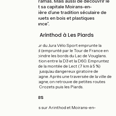
nombreux panoramas. Mais aussi de découvrir le
Pays du Jouet et sa capitale Moirans-en-
Montagne, héritière d’une tradition séculaire de
fabrication de jouets en bois et plastiques
“Fabriqué en France”.
L'Itinéraire de Arinthod à Les Piards
Cette étape du Tour du Jura Vélo Sport emprunte la
montée d’Arinthod (emprunté par le Tour de France en
2010) avant de rejoindre les bords du Lac de Vouglans.
Attention à la jonction entre la D3 et la D60. Empruntez
les petites routes de la montée de Lect (7 km à 5 %)
depuis Menouilles jusqu’au dangereux giratoire de
Moirans-en-Montagne. Après une traversée de la ville de
Moirans-en-Montagne, on retrouve de petites routes
pour rejoindre les Crozets puis les Piards.
Infos pratiques
Tous services sur Arinthod et Moirans-en-
Montagne