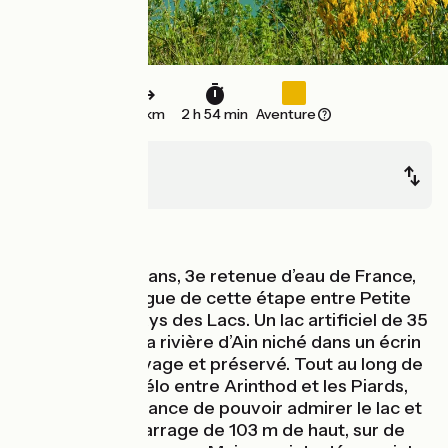
44 km
2 h 54 min
Aventure
Arinthod
Les Piards
Montagnes
Le Lac de Vouglans, 3e retenue d’eau de France,
est le point d’orgue de cette étape entre Petite
Montagne et Pays des Lacs. Un lac artificiel de 35
km de long sur la rivière d’Ain niché dans un écrin
de verdure sauvage et préservé. Tout au long de
ce parcours à vélo entre Arinthod et les Piards,
vous aurez la chance de pouvoir admirer le lac et
son imposant barrage de 103 m de haut, sur de