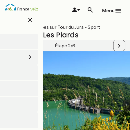
Aller
au
Menu
contenu
close
principal
Toutes les étapes sur Tour du Jura - Sport
Arinthod / Les Piards
Étape 2/6