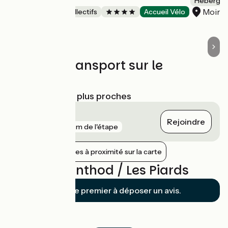
LE DUCHET
Hébergeme
Moira
Hébergements collectifs
Accueil Vélo
Nanchez
Trains et transport sur le
parcours
Gares SNCF les plus proches
Saint-Claude
Rejoindre
gare
719 m de l'étape
Afficher les gares à proximité sur la carte
Avis sur Arinthod / Les Piards
Soyez le premier à déposer un avis.