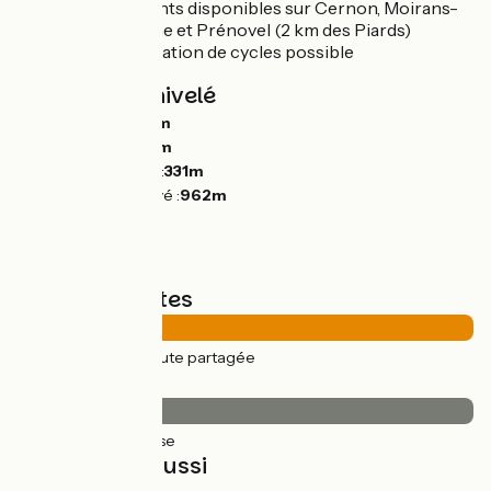
Hébergements disponibles sur Cernon, Moirans-
en-Montagne et Prénovel (2 km des Piards)
Pas de réparation de cycles possible
Pentes et dénivelé
Montées :
1090m
Descentes :
632m
Point le plus bas :
331m
Point le plus élevé :
962m
Types de routes
44km
(100%) Route partagée
Revêtement
44km
(100%) Lisse
À découvrir aussi