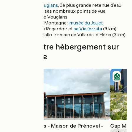
Le Lac de Vouglans
, 3e plus grande retenue d’eau
de France et ses nombreux points de vue
Le Barrage de Vouglans
Moirans-en-Montagne :
musée du Jouet
Belvédère du Regardoir et
sa Via ferrata
(3 km)
Sanctuaire Gallo-romain de Villards-d’Héria (3 km)
Trouvez votre hébergement sur
cette étape
Village vacances - Maison de Prénovel -
Cap Mau