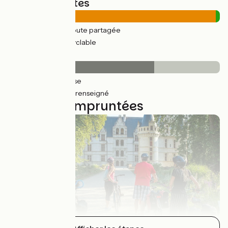
Types de routes
307km
(99%) Route partagée
3km
(2%) Voie cyclable
Revêtement
213km
(69%) Lisse
96km
(31%) Non renseigné
8 étapes empruntées
Bréhémont / Montbazon