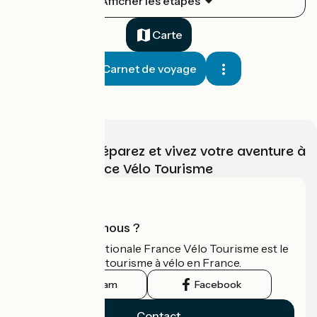
Afficher les étapes
1
33 km
2 h 14 min
J'ai l'habitude
Carte
Carnet de voyage
Choisissez, préparez et vivez votre aventure à
vélo avec France Vélo Tourisme
Montbazon / Loches
2
39 km
1 h 55 min
J'ai l'habitude
Qui sommes-nous ?
L'association nationale France Vélo Tourisme est le
guide officiel du tourisme à vélo en France.
Instagram
Facebook
Contact