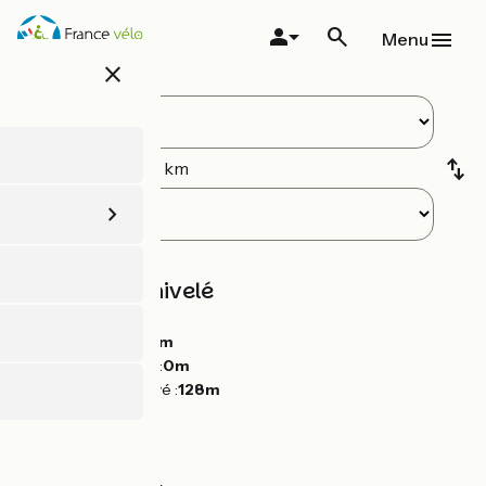
Aller
au
Menu
contenu
close
principal
15
étapes ·
473
km
Pentes et dénivelé
Montées :
1153m
Descentes :
1138m
Point le plus bas :
0m
Point le plus élevé :
128m