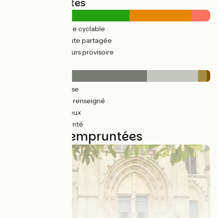
Types de routes
312km
(66%) Voie cyclable
161km
(34%) Route partagée
7km
(10%) Parcours provisoire
Revêtement
372km
(79%) Lisse
78km
(29%) Non renseigné
18km
(5%) Rugueux
6km
(2%) Accidenté
15 étapes empruntées