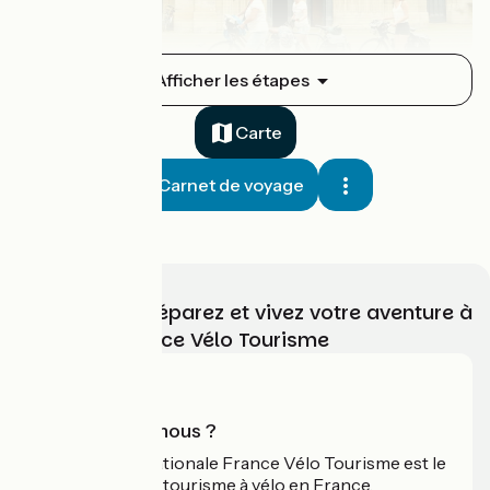
Bordeaux / Créon
Afficher les étapes
1
22 km
1 h 29 min
Je débute
4.3 / 5
Carte
Carnet de voyage
Choisissez, préparez et vivez votre aventure à
vélo avec France Vélo Tourisme
Créon / Sauveterre-de-Guyenne
2
31 km
2 h 05 min
Je débute
4.3 / 5
Qui sommes-nous ?
L'association nationale France Vélo Tourisme est le
guide officiel du tourisme à vélo en France.