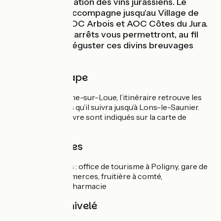
première appellation des vins jurassiens. Le
vignoble vous accompagne jusqu'au Village de
Poligny entre AOC Arbois et AOC Côtes du Jura.
Quelques brefs arrêts vous permettront, au fil
des caves, de déguster ces divins breuvages
locaux.
Détail de l'étape
Depuis Champagne-sur-Loue, l’itinéraire retrouve les
circuits jurassiens qu’il suivra jusqu’à Lons-le-Saunier.
Les numéros à suivre sont indiqués sur la carte de
l’itinéraire.
Infos pratiques
Services présents : office de tourisme à Poligny, gare de
Poligny, taxi, commerces, fruitière à comté,
café/restaurant, pharmacie
Pentes et dénivelé
Montées :
282m