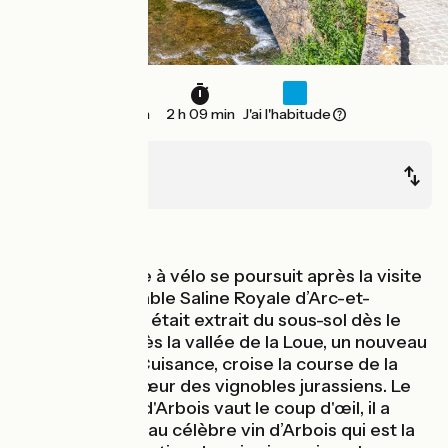
32 km
2 h 09 min
J'ai l'habitude
Port-Lesney
Poligny
Montagnes
Votre itinérance à vélo se poursuit après la visite
de l’incontournable Saline Royale d’Arc-et-
Senans. Le sel y était extrait du sous-sol dès le
XIIIe siècle. Après la vallée de la Loue, un nouveau
cours d'eau, la Cuisance, croise la course de la
Petite GTJ au cœur des vignobles jurassiens. Le
typique village d'Arbois vaut le coup d'œil, il a
donné son nom au célèbre vin d’Arbois qui est la