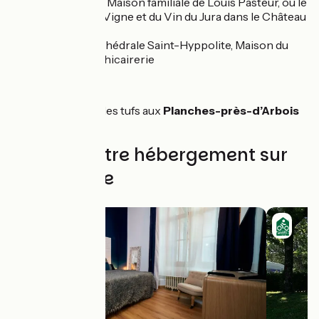
Saint-Just, la Maison familiale de Louis Pasteur, ou le
musée de la Vigne et du Vin du Jura dans le Château
Pécauld
Poligny
: cathédrale Saint-Hyppolite, Maison du
Comté, apothicairerie
À proximité :
La cascade des tufs aux
Planches-près-d’Arbois
Trouvez votre hébergement sur
cette étape