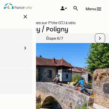
Aller
au
Menu
contenu
close
principal
Toutes les étapes sur P’tite GTJ à vélo
Port-Lesney / Poligny
Étape 6/7