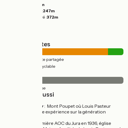
Descentes :
196m
Point le plus bas :
247m
Point le plus élevé :
372m
Types de routes
28km
(87%) Route partagée
4km
(13%) Voie cyclable
Revêtement
32km
(100%) Lisse
À découvrir aussi
Port Lesney
: Mont Poupet où Louis Pasteur
conduisit une expérience sur la génération
spontanée
Arbois
: première AOC du Jura en 1936, église