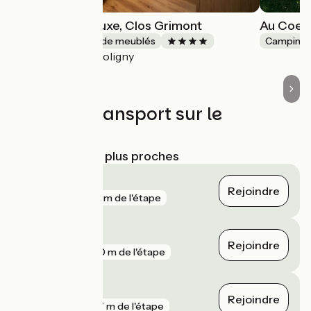
Appartement Luxe, Clos Grimont
Au Coeu
Gîtes et locations de meublés
Camping
Poligny
Accueil Vélo
Trains et transport sur le
parcours
Gares SNCF les plus proches
Poligny
Rejoindre
gare
142 m de l'étape
Liesle
Rejoindre
gare
200 m de l'étape
Arbois
Rejoindre
gare
277 m de l'étape