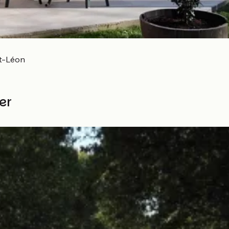
t-Léon
er