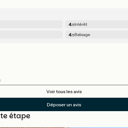
4
Intérêt
/5
4
Balisage
/5
.
Voir tous les avis
Déposer un avis
tte étape