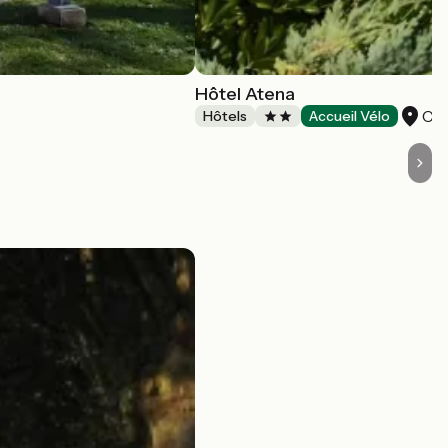
Hôtel Atena
Cr
Hôtels
Accueil Vélo