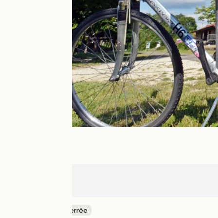
Créon
Sauveterre
Ancienne voie ferrée