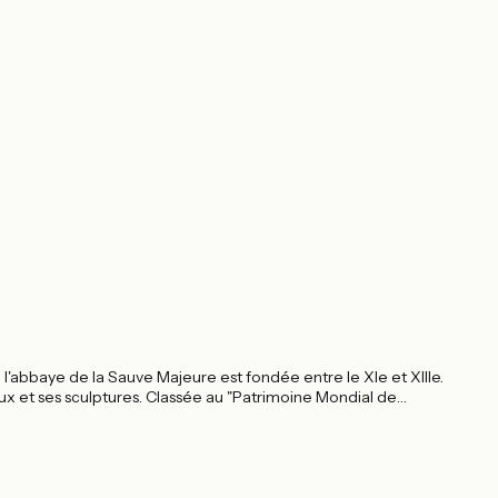
l'abbaye de la Sauve Majeure est fondée entre le XIe et XIIIe.
x et ses sculptures. Classée au "Patrimoine Mondial de
Compostelle et un site à ne pas manquer durant votre séjour vélo.