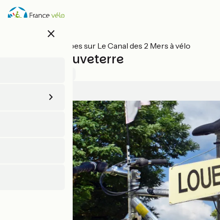
Aller
au
contenu
close
principal
Toutes les étapes sur Le Canal des 2 Mers à vélo
Créon / Sauveterre
4 / 5
Voir 1 avis