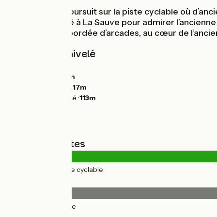
L’itinéraire se poursuit sur la piste cyclable où d’a
Détour conseillé à La Sauve pour admirer l’ancienn
place centrale bordée d’arcades, au cœur de l’ancie
Pentes et dénivelé
Montées :
121m
Descentes :
159m
Point le plus bas :
17m
Point le plus élevé :
113m
Types de routes
31km
(100%) Voie cyclable
Revêtement
31km
(100%) Lisse