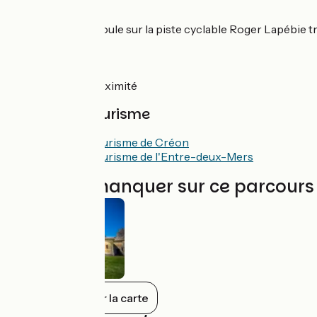
L'itinéraire
L’itinéraire se déroule sur la piste cyclable Roger Lapébie 
Gares SNCF
Pas de gares à proximité
Offices de Tourisme
Office de Tourisme de Créon
Office de Tourisme de l'Entre-deux-Mers
À ne pas manquer sur ce parcours
Tout afficher sur la carte