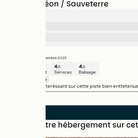
Avis sur Créon / Sauveterre
4/5
4
Sécurité
/5
4
Services
/5
Magnifique
4/5
Thomas ·
Septembre 2025
4
4
4
4
/5
/5
/5
/5
Sécurité
Intérêt
Services
Balisage
Créon / Sauveterre
très agréable et interéssant sur cette piste bien enttetenue
Trouvez votre hébergement sur ce