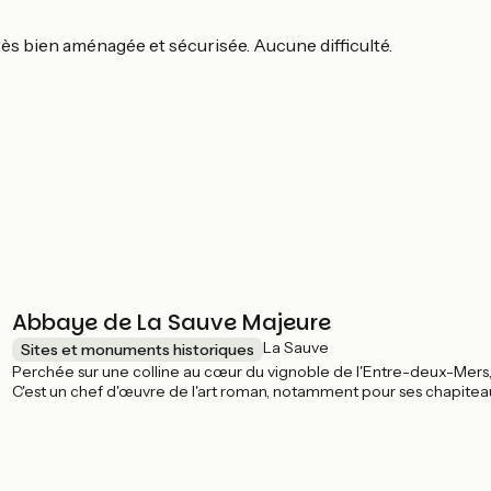
très bien aménagée et sécurisée. Aucune difficulté.
Abbaye de La Sauve Majeure
La Sauve
Sites et monuments historiques
Perchée sur une colline au cœur du vignoble de l'Entre-deux-Mers, 
C'est un chef d'œuvre de l'art roman, notamment pour ses chapiteau
l'Humanité" depuis 1998, c'est un point de passage des chemins de 