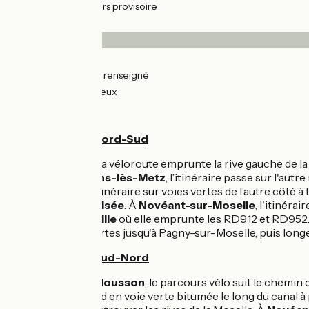
3km
(8%) Parcours provisoire
Revêtement
3km
(7%) Lisse
26km
(73%) Non renseigné
7km
(20%) Rugueux
L'itinéraire
Parcours Sens Nord-Sud
Au sud de Metz
, la véloroute emprunte la rive gauche de l
routier de Moulins-lès-Metz
, l’itinéraire passe sur l'autre 
Vous rejoignez l’itinéraire sur voies vertes de l’autre côté à
passerelle sécurisée
. À
Novéant-sur-Moselle
, l'itinéra
oblique sur
Arnaville
où elle emprunte les RD912 et RD952
routes et voies vertes jusqu'à Pagny-sur-Moselle, puis longe 
Parcours Sens Sud-Nord
Depuis Pont-à-Mousson
, le parcours vélo suit le chemin
l’itinéraire reprend en voie verte bitumée le long du canal à 