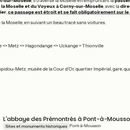
t-sur-Moselle
, il traverse la Moselle en empruntant la
passer
 la Moselle et du Voyeux à Corny-sur-Moselle
, avec la
dire
ier
;
ce passage est étroit et se fait obligatoirement sur le 
 la Moselle, en suivant un beau tracé sans voitures.
 <> Metz <> Hagondange <> Uckange > Thionville
pidou-Metz, musée de la Cour d'Or, quartier Impérial, gare, q
L'abbaye des Prémontrés à Pont-à-Mouss
Pont-à-Mousson
Sites et monuments historiques