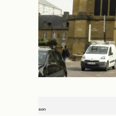
Metz
Pont-à-Mousson