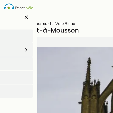
Aller
au
contenu
close
principal
Toutes les étapes sur La Voie Bleue
Metz / Pont-à-Mousson