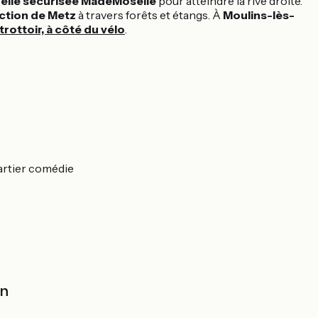
elle sécurisée MadeMoselle
pour atteindre la rive droite.
ction de Metz
à travers forêts et étangs. À
Moulins-lès-
trottoir, à côté du vélo
.
uartier comédie
on