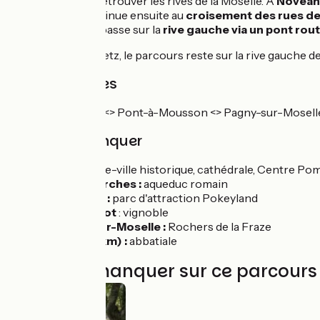
de Mad avant de retrouver les rives de la Moselle. À
Novéan
La véloroute continue ensuite au
croisement des rues de
Metz
, l’itinéraire passe sur la
rive gauche via un pont rout
Jusqu'au sud de Metz, le parcours reste sur la rive gauche de
Trains et gares
Ligne TER Nancy <> Pont-à-Mousson <> Pagny-sur-Moselle
À ne pas manquer
Metz :
centre-ville historique, cathédrale, Centre Pom
Jouy-aux-Arches :
aqueduc romain
Fey (à 3km) :
parc d'attraction Pokeyland
Ancy-Dornot
: vignoble
Novéant-sur-Moselle :
Rochers de la Fraze
Gorze (à 4 km) :
abbatiale
À ne pas manquer sur ce parcours