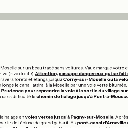
a Moselle sur un beau tracé sans voitures. Vaux marque votre 
rive (rive droite).
Attention, passage dangereux qui se fait 
 travers forêts et étangs jusqu’à
Corny-sur-Moselle où la vél
ire longe le canal latéral à la Moselle par une voie verte bitumée
.
Prudence pour reprendre la voie à la sortie du village su
sans difficulté le
chemin de halage jusqu'à Pont-à-Mouss
 de halage en
voies vertes jusqu'à Pagny-sur-Moselle
. Aprè
partir de l’écluse de grand gabarit. Au
pont-canal d'Arnaville
(