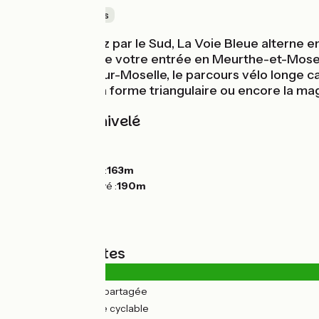
Au cœur des vignes
En quittant Metz par le Sud, La Voie Bleue alterne 
Arnaville marque votre entrée en Meurthe-et-Mosell
Depuis Pagny-sur-Moselle, le parcours vélo longe cal
Place Duroc à la forme triangulaire ou encore la 
Pentes et dénivelé
Montées :
54m
Descentes :
42m
Point le plus bas :
163m
Point le plus élevé :
190m
Types de routes
2km
(6%) Route partagée
33km
(94%) Voie cyclable