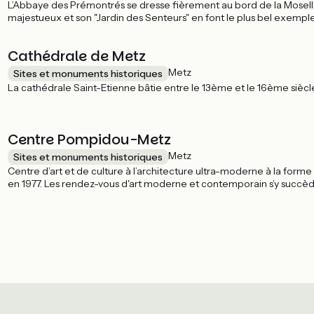
L’Abbaye des Prémontrés se dresse fièrement au bord de la Moselle. Bât
majestueux et son "Jardin des Senteurs" en font le plus bel exemple
hôtel 3 étoiles de 71 chambres !
Cathédrale de Metz
Metz
Sites et monuments historiques
La cathédrale Saint-Etienne bâtie entre le 13ème et le 16ème siècl
Centre Pompidou-Metz
Metz
Sites et monuments historiques
Centre d’art et de culture à l’architecture ultra-moderne à la form
en 1977. Les rendez-vous d'art moderne et contemporain s’y succèd