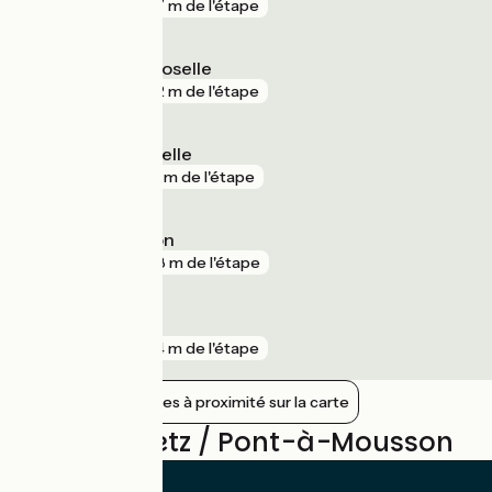
gare
207 m de l'étape
Novéant-sur-Moselle
gare
282 m de l'étape
Pagny-sur-Moselle
gare
614 m de l'étape
Pont-à-Mousson
gare
708 m de l'étape
Metz Nord
gare
824 m de l'étape
Afficher les gares à proximité sur la carte
Avis sur Metz / Pont-à-Mousson