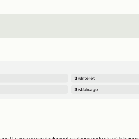
3
Intérêt
/5
3
Balisage
/5
ape ! Le voie croise également quelques endroits où la baigna