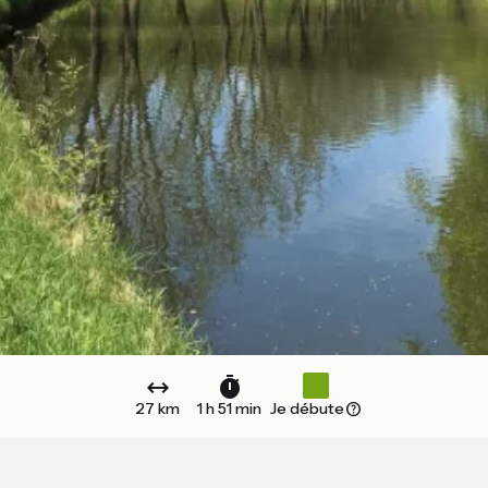
27 km
1 h 51 min
Je débute