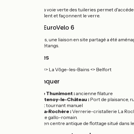
En aval de Selles, la voie verte des tuileries permet d'accéd
maillochent, soufflent et façonnent le verre.
Liaison vers l'EuroVelo 6
À hauteur de Selles, une liaison en site partagé a été aménag
Plateau des 1000 étangs.
Trains et gares
Ligne TER Épinal <> La Vôge-les-Bains <> Belfort
À ne pas manquer
La Forge de Thunimont :
ancienne filature
Ville de Fontenoy-le-Château :
Port de plaisance, r
Selles :
Pont tournant manuel
Passavant-la-Rochère :
Verrerie-cristallerie La Roch
Jonvelle :
site gallo-romain.
Corre :
ancien centre antique de flottage situé dans le