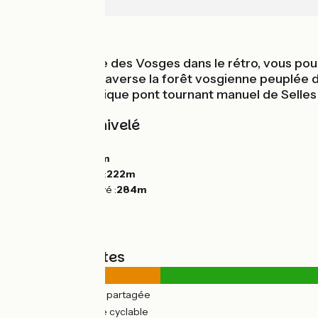
Corre
Au fil de l'eau
La cité thermale des Vosges dans le rétro, vous pou
La Voie Bleue traverse la forêt vosgienne peuplée d
découvrir l'atypique pont tournant manuel de Selles
Pentes et dénivelé
Montées :
143m
Descentes :
195m
Point le plus bas :
222m
Point le plus élevé :
284m
Types de routes
4km
(16%) Route partagée
23km
(84%) Voie cyclable