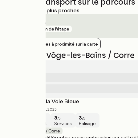
Trains et transport sur le parcours
Gares SNCF les plus proches
Bains-les-Bains
gare
7 km de l'étape
Afficher les gares à proximité sur la carte
Avis sur La Vôge-les-Bains / Corre
3.3/5
4
Sécurité
/5
3
Services
/5
Nancy-Lyon sur la Voie Bleue
3.3/5
Sarah ·
Août 2025
4
3
3
3
/5
/5
/5
/5
Sécurité
Intérêt
Services
Balisage
La Vôge-les-Bains / Corre
Alléluiah pour les différentes zones ombragées sur cette ét