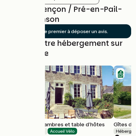
Avis sur Alençon / Pré-en-Pail-
Saint-Samson
Soyez le premier à déposer un avis.
Trouvez votre hébergement sur
cette étape
La Doucelle, Chambres et table d'hôtes
Gîtes de
Chambres d'Hôtes
Accueil Vélo
Hébergeme