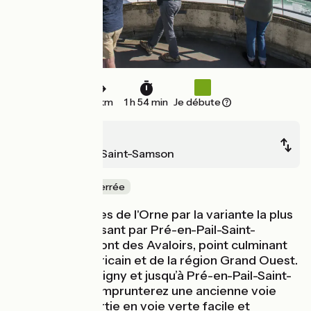
28 km
1 h 54 min
Je débute
Alençon
Pré-en-Pail-Saint-Samson
Ancienne voie ferrée
Cap sur Bagnoles de l'Orne par la variante la plus
familiale en passant par Pré-en-Pail-Saint-
Samson et le Mont des Avaloirs, point culminant
du massif armoricain et de la région Grand Ouest.
À partir de Damigny et jusqu’à Pré-en-Pail-Saint-
Samson, vous emprunterez une ancienne voie
ferrée reconvertie en voie verte facile et