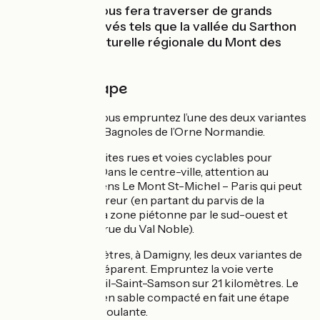
sécurisée qui vous fera traverser de grands
espaces préservés tels que la vallée du Sarthon
ou la réserve naturelle régionale du Mont des
Avaloirs.
Détail de l'étape
Sur cette étape, vous empruntez l’une des deux variantes
entre Alençon et Bagnoles de l’Orne Normandie.
Empruntez de petites rues et voies cyclables pour
quitter Alençon. Dans le centre-ville, attention au
balisage dans le sens Le Mont St-Michel – Paris qui peut
vous induire en erreur (en partant du parvis de la
basilique, quittez la zone piétonne par le sud-ouest et
tournez à gauche rue du Val Noble).
Après trois kilomètres, à Damigny, les deux variantes de
la Véloscénie se séparent. Empruntez la voie verte
jusqu’à Pré-en-Pail-Saint-Samson sur 21 kilomètres. Le
revêtement lisse en sable compacté en fait une étape
sécurisée et très roulante.