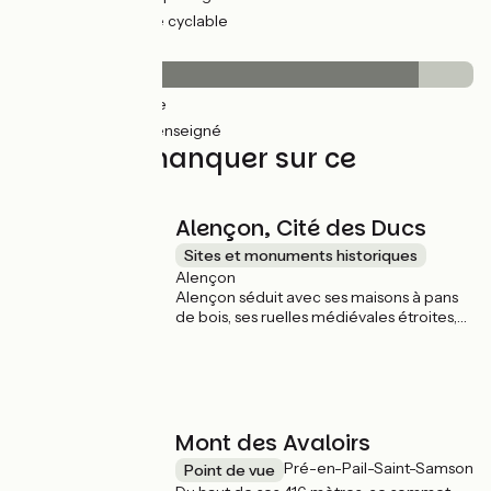
25km
(88%) Voie cyclable
Revêtement
25km
(88%) Lisse
3km
(12%) Non renseigné
À ne pas manquer sur ce
parcours
Alençon, Cité des Ducs
Sites et monuments historiques
Alençon
Alençon séduit avec ses maisons à pans
de bois, ses ruelles médiévales étroites,
ses hôtels particuliers, sa Basilique du 14e
siècle, témoin du Baptême de Sainte
Thérèse. Alençon c'est aussi la Dentelle
au Point d’Alençon, savoir-faire unique au
monde inscrit au Patrimoine immatériel
de l’UNESCO.
Mont des Avaloirs
Pré-en-Pail-Saint-Samson
Point de vue