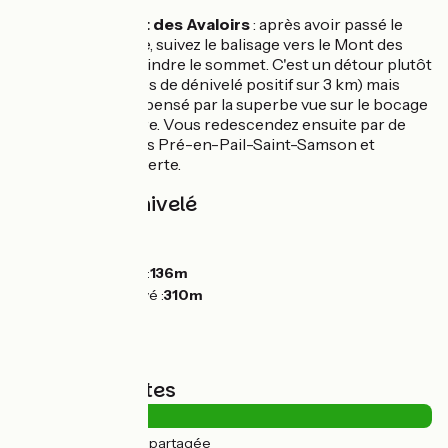
Variante au Mont des Avaloirs
: après avoir passé le
village de Lalacelle, suivez le balisage vers le Mont des
Avaloirs pour atteindre le sommet. C'est un détour plutôt
sportif (130 mètres de dénivelé positif sur 3 km) mais
largement récompensé par la superbe vue sur le bocage
depuis le belvédère. Vous redescendez ensuite par de
petites routes vers Pré-en-Pail-Saint-Samson et
retrouvez la voie verte.
Pentes et dénivelé
Montées :
169m
Descentes :
76m
Point le plus bas :
136m
Point le plus élevé :
310m
Types de routes
3km
(12%) Route partagée