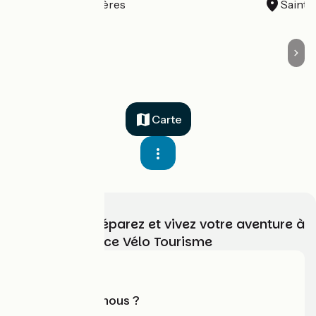
Lignières-Orgères
Saint-
Carte
Choisissez, préparez et vivez votre aventure à
vélo avec France Vélo Tourisme
Qui sommes-nous ?