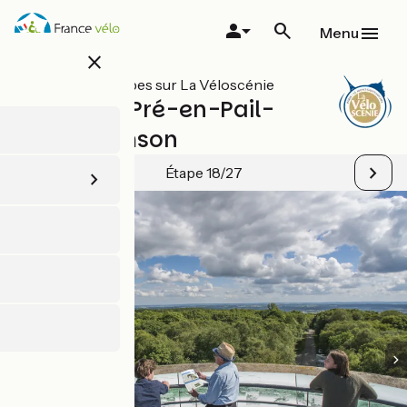
Aller
au
Menu
contenu
close
principal
Toutes les étapes sur La Véloscénie
Alençon / Pré-en-Pail-
Saint-Samson
Étape 18/27