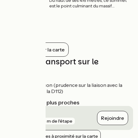
Du haut de ses 416 mètres, ce sommet
est le point culminant du massif
armoricain et de la région Grand Ouest. Il
est accessible à vélo via un détour plutôt
sportif mais largement récompensé par
la superbe vue sur le bocage depuis le
belvédère.
Tout afficher sur la carte
Trains et transport sur le
parcours
Gare d'Alençon (prudence sur la liaison avec la
traversée de la D112)
Gares SNCF les plus proches
Alençon
Rejoindre
gare
425 m de l'étape
Afficher les gares à proximité sur la carte