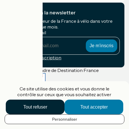
Je m'abonne à la newsletter
Recevez le meilleur de la France à vélo dans votre
boîte mail chaque mois.
Mon adresse mail
Mon
adresse
mail
Conditions d'inscription
Financé dans le cadre de Destination France
Ce site utilise des cookies et vous donne le
contrôle sur ceux que vous souhaitez activer
Accueil Vélo Pro
Contact
Tout refuser
Tout accepter
Mentions légales
Confidentialité
Contact
Personnaliser
FR
Réalisation :
StudioJuillet
et
France Vélo Tourisme