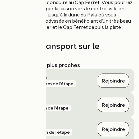
vélos et peut vous conduire au Cap Ferret. Vous pourrez
également prolonger la liaison vers le centre-ville en
longeant le littoral jusqu'à la dune du Pyla, où vous
retrouverez la Vélodyssée en bénéficiant d'un très beau
panorama sur la mer et le Cap Ferret depuis la piste
cyclable côtière.
Trains et transport sur le
parcours
Gares SNCF les plus proches
Biganos Facture
Rejoindre
gare
920 m de l'étape
Le Teich
Rejoindre
gare
1 km de l'étape
Gujan-Mestras
Rejoindre
gare
2 km de l'étape