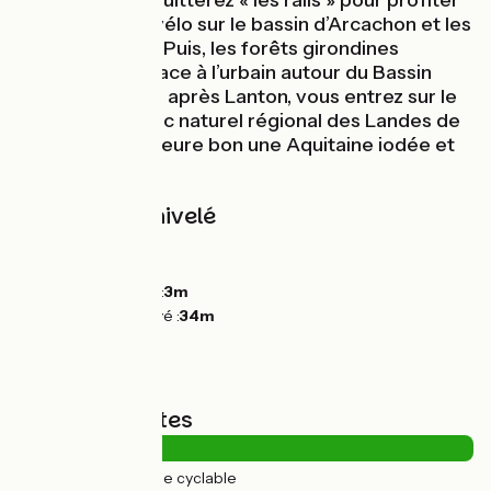
les gares, puis quitterez « les rails » pour profiter
d’une balade à vélo sur le bassin d’Arcachon et les
villes alentours. Puis, les forêts girondines
s’estompent...place à l’urbain autour du Bassin
d’Arcachon. Peu après Lanton, vous entrez sur le
territoire du Parc naturel régional des Landes de
Gascogne qui fleure bon une Aquitaine iodée et
authentique.
Pentes et dénivelé
Montées :
74m
Descentes :
52m
Point le plus bas :
3m
Point le plus élevé :
34m
Types de routes
42km
(100%) Voie cyclable