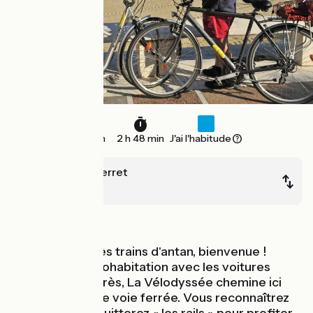
42 km
2 h 48 min
J'ai l'habitude
Lège-Cap-Ferret
Arcachon
Bords de mer
Nostalgiques des trains d'antan, bienvenue !
Exceptée une cohabitation avec les voitures
entre Lège et Arès, La Vélodyssée chemine ici
sur une ancienne voie ferrée. Vous reconnaîtrez