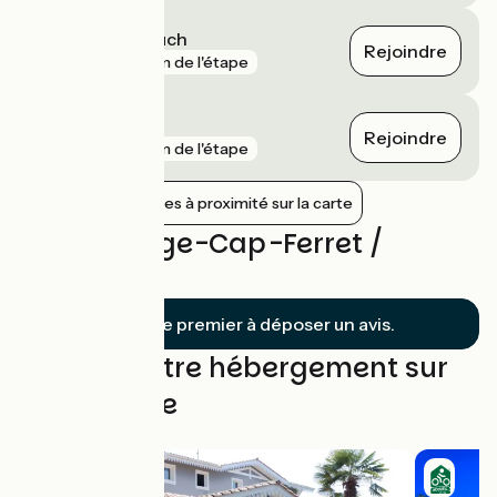
La Teste-de-Buch
Rejoindre
gare
3 km de l'étape
La Hume
Rejoindre
gare
3 km de l'étape
Afficher les gares à proximité sur la carte
Avis sur Lège-Cap-Ferret /
Arcachon
Soyez le premier à déposer un avis.
Trouvez votre hébergement sur
cette étape