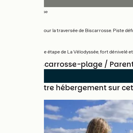
26km
(100%) Lisse
Itinéraire
Site propre sauf pour la traversée de Biscarrosse. Piste dé
Dénivelé
Attention sur cette étape de La Vélodyssée, fort dénivelé et
Avis sur Biscarrosse-plage / Pare
Trouvez votre hébergement sur ce