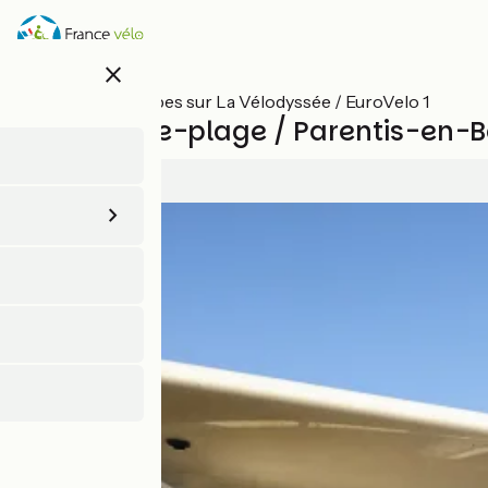
Aller
au
contenu
close
principal
Toutes les étapes sur La Vélodyssée / EuroVelo 1
Biscarrosse-plage / Parentis-en-