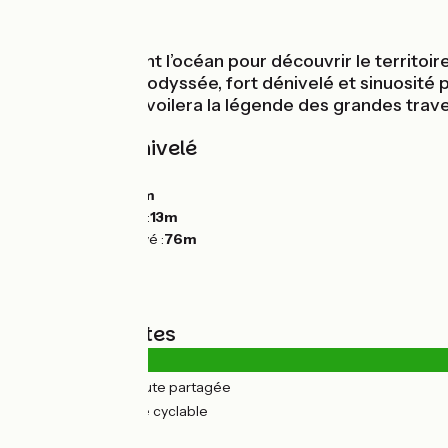
Bords de mer
Quittez à présent l’océan pour découvrir le territoi
étape de La Vélodyssée, fort dénivelé et sinuosité p
Europe vous dévoilera la légende des grandes trave
Pentes et dénivelé
Montées :
138m
Descentes :
126m
Point le plus bas :
13m
Point le plus élevé :
76m
Types de routes
0.39km
(2%) Route partagée
25km
(98%) Voie cyclable
Revêtement