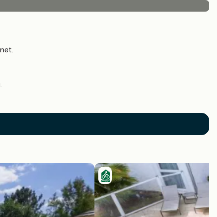
net.
.