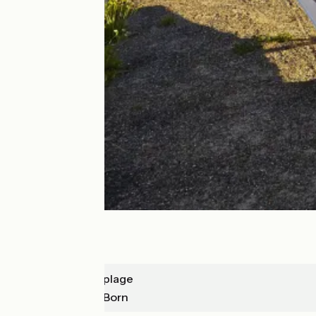
Biscarrosse-plage
Parentis-en-Born