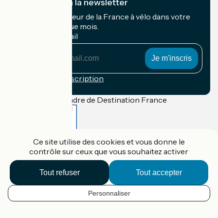
Je m'abonne à la newsletter
Recevez le meilleur de la France à vélo dans votre
boîte mail chaque mois.
Mon adresse mail
Mon
adresse
mail
Conditions d'inscription
Financé dans le cadre de Destination France
Ce site utilise des cookies et vous donne le
Accueil Vélo Pro
contrôle sur ceux que vous souhaitez activer
Contact
Mentions légales
Confidentialité
Tout refuser
Tout accepter
Contact
Réalisation :
StudioJuillet
et
France Vélo Tourisme
Personnaliser
FR