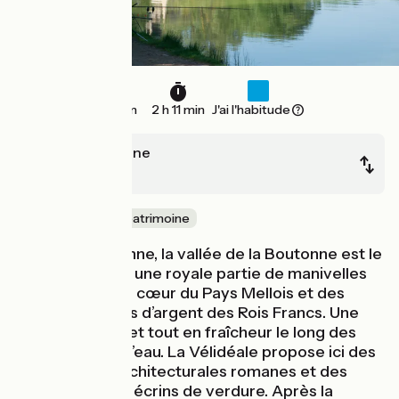
33 km
2 h 11 min
J'ai l'habitude
Chef-Boutonne
Melle
Nature & petit patrimoine
De Chef-Boutonne, la vallée de la Boutonne est le
fil d'Ariane pour une royale partie de manivelles
jusqu’à Melle, au cœur du Pays Mellois et des
anciennes mines d’argent des Rois Francs. Une
étape familiale et tout en fraîcheur le long des
rives du cours d’eau. La Vélidéale propose ici des
découvertes architecturales romanes et des
haltes dans des écrins de verdure. Après la