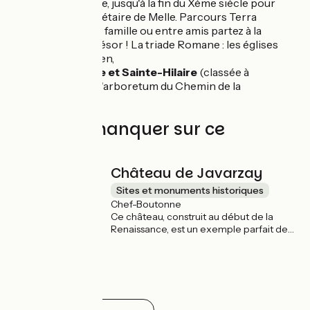
Charlemagne, jusqu'à la fin du Xème siècle pour
l'atelier monétaire de Melle. Parcours Terra
Aventura, en famille ou entre amis partez à la
chasse au trésor ! La triade Romane : les églises
Saint-Savinien,
Saint-Pierre et Sainte-Hilaire
(classée à
l'UNESCO), l'arboretum du Chemin de la
Découverte.
À ne pas manquer sur ce
parcours
Château de Javarzay
Sites et monuments historiques
Chef-Boutonne
Ce château, construit au début de la
Renaissance, est un exemple parfait de
l’élégance architecturale de cette
époque. Outre sa façade majestueuse, il
abrite un musée dédié à l’histoire locale
et une collection de coiffes
traditionnelles. Ses jardins, aménagés
pour la promenade, offrent un cadre