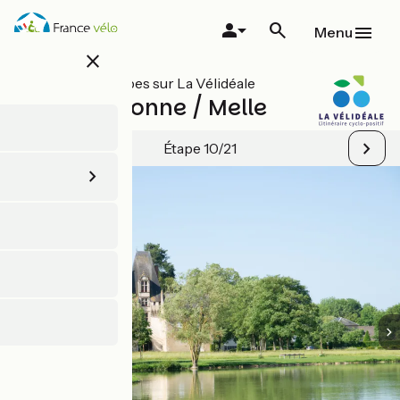
Aller
au
Menu
contenu
close
principal
Toutes les étapes sur La Vélidéale
Chef-Boutonne / Melle
Étape 10/21