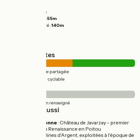
Montées :
127m
Descentes :
86m
Point le plus bas :
55m
Point le plus élevé :
140m
Types de routes
17km
(52%) Route partagée
16km
(48%) Voie cyclable
Revêtement
33km
(100%) Non renseigné
À découvrir aussi
Chef-Boutonne
: Château de Javarzay - premier
château de la Renaissance en Poitou
Melle
: Les Mines d'Argent, exploitées à l'époque de