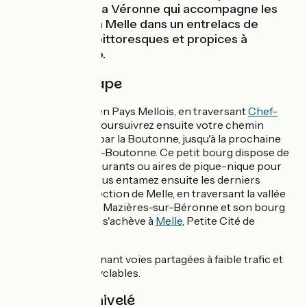
Boutonne c’est la Véronne qui accompagne les
cyclistes jusqu’à Melle dans un entrelacs de
petites routes pittoresques et propices à
musarder à vélo.
Détail de l'étape
Vous voici arrivé en Pays Mellois, en traversant
Chef-
Boutonne
. Vous poursuivrez ensuite votre chemin
escortés de près par la Boutonne, jusqu'à la prochaine
halte à Brioux-sur-Boutonne. Ce petit bourg dispose de
commerces, restaurants ou aires de pique-nique pour
vous restaurer. Vous entamez ensuite les derniers
kilomètres en direction de Melle, en traversant la vallée
de la Berlande par Mazières-sur-Béronne et son bourg
bucolique. L'étape s'achève à
Melle
, Petite Cité de
Caractère.
Un parcours alternant voies partagées à faible trafic et
aménagements cyclables.
Pentes et dénivelé