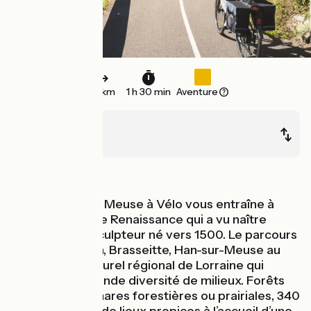
23 km
1 h 30 min
Aventure
Commercy
Saint-Mihiel
Au fil de l'eau
L'itinéraire de la Meuse à Vélo vous entraîne à
Saint-Mihiel, ville Renaissance qui a vu naître
Ligier Richier, sculpteur né vers 1500. Le parcours
traverse Mécrin, Brasseitte, Han-sur-Meuse au
sein du Parc naturel régional de Lorraine qui
compte une grande diversité de milieux. Forêts
humides, 200 mares forestières ou prairiales, 340