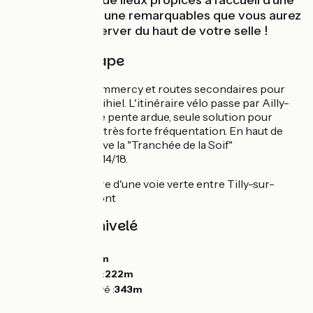
étangs... autant de lieux propices à l’accueil d’une
flore et d’une faune remarquables que vous aurez
tout loisir d'observer du haut de votre selle !
Détail de l'étape
Voie verte sur Commercy et routes secondaires pour
rejoindre Saint-Mihiel. L'itinéraire vélo passe par Ailly-
sur-Meuse, courte pente ardue, seule solution pour
éviter une route à très forte fréquentation. En haut de
cette côte se trouve la "Tranchée de la Soif"
lieu historique de 14/18.
En 2024 :
ouverture d'une voie verte entre Tilly-sur-
Meuse et Ancemont
Pentes et dénivelé
Montées :
139m
Descentes :
148m
Point le plus bas :
222m
Point le plus élevé :
343m