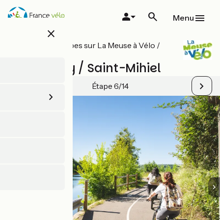
Aller
au
Menu
contenu
close
principal
Toutes les étapes sur La Meuse à Vélo /
EuroVelo 19
Commercy / Saint-Mihiel
Étape 6/14