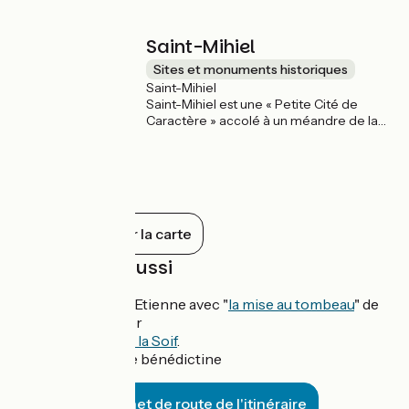
documents rares. C'est un lieu
incontournable pour les amateurs
d'histoire qui reflète l'élégance et le
Saint-Mihiel
savoir-faire de l'époque bénédictine.
Sites et monuments historiques
Saint-Mihiel
Saint-Mihiel est une « Petite Cité de
Caractère » accolé à un méandre de la
Meuse. Elle abrite notamment une
abbaye bénédictine du VIIIème siècle
ayant participé à son renom et au
dynamisme de la ville, ainsi que de
splendides hôtels particuliers de l'époque
Renaissance.
Tout afficher sur la carte
À découvrir aussi
Eglise Saint-Etienne avec "
la mise au tombeau
" de
Ligier Richier
Tranchée de la Soif
.
Bibliothèque bénédictine
Carnet de route de l'itinéraire