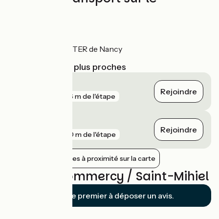
parcours
Gares
Commercy : TER de Nancy
Gares SNCF les plus proches
Commercy
Rejoindre
gare
296 m de l'étape
Lérouville
Rejoindre
gare
660 m de l'étape
Afficher les gares à proximité sur la carte
Avis sur Commercy / Saint-Mihiel
Soyez le premier à déposer un avis.