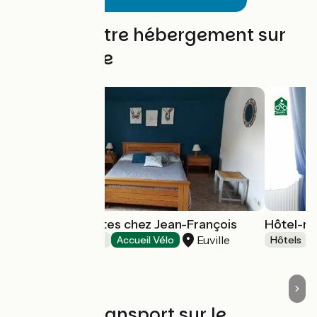
Trouvez votre hébergement sur
cette étape
Chambres d'hôtes chez Jean-François
Hôtel-re
Euville
Chambres d'Hôtes
Accueil Vélo
Hôtels
Trains et transport sur le