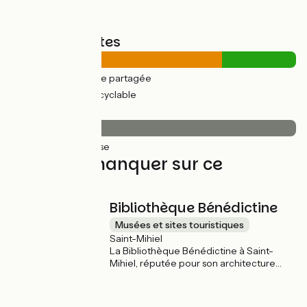
Types de routes
17km
(74%) Route partagée
6km
(26%) Voie cyclable
Revêtement
23km
(100%) Lisse
À ne pas manquer sur ce
parcours
Bibliothèque Bénédictine
Musées et sites touristiques
Saint-Mihiel
La Bibliothèque Bénédictine à Saint-
Mihiel, réputée pour son architecture
remarquable, abrite une collection
impressionnante de manuscrits
médiévaux, de livres anciens et de