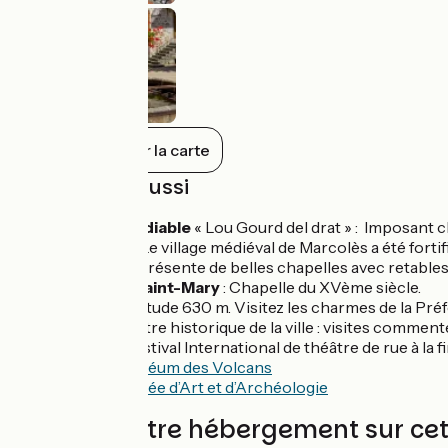
Tout afficher sur la carte
À découvrir aussi
Le Trou du diable
« Lou Gourd del drat » : Imposant ch
Marcolès :
Le village médiéval de Marcolès a été fortif
méridional présente de belles chapelles avec retables, 
Roannes-Saint-Mary
: Chapelle du XVème siècle.
Aurillac
: altitude 630 m. Visitez les charmes de la Préf
Le centre historique de la ville : visites commen
Son festival International de théâtre de rue à la 
Le
Muséum des Volcans
Le
Musée d’Art et d’Archéologie
Trouvez votre hébergement sur ce