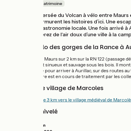
Nature & petit patrimoine
La Grande Traversée du Volcan à vélo entre Maurs et
frémissants murmurent les histoires d’ici. Une escap
avec délice la gastronomie locale. Une fois arrivé à A
rue vous profiterez de l'air doux d’une ville à la cam
La GT2V à vélo des gorges de la Rance à Au
Après avoir quitté Maurs sur 2 km sur la RN 122 (passage dé
route partagée est sinueux et sauvage sous les bois. Il mo
Arpajon-sur-Cère pour arriver à Aurillac, sur des routes au t
d'Arpajon-sur-Cère est en cours de traitement par les coll
Liaison vers le village de Marcoles
Liaison possible
de 3 km vers le village médiéval de Marcol
Pentes et dénivelé
Montées :
693m
Descentes :
377m