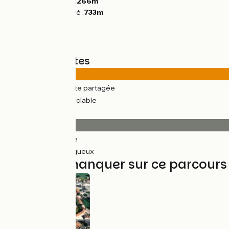
Point le plus bas :
266m
Point le plus élevé :
733m
Types de routes
44km
(95%) Route partagée
2km
(5%) Voie cyclable
Revêtement
45km
(98%) Lisse
0.87km
(2%) Rugueux
À ne pas manquer sur ce parcours