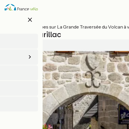
Aller
au
contenu
close
principal
Toutes les étapes sur La Grande Traversée du Volcan à 
Maurs / Aurillac