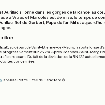
 Aurillac sillonne dans les gorges de la Rance, au cœu
ade à Vitrac et Marcolès est de mise, le temps de cont
urillac, fief de Gerbert, Pape de l’an Mil et aujourd'hu
pagne.
rillac
licat), au départ de Saint-Etienne-de-Maurs, la route longe d'
nte progressivement sur 25 km. Après Roannes-Saint-Mary, l'it
rafic croissant. Du fait de la déviation de la RN 122 actuellemen
ectivités concernées.
ès
labellisé Petite Citée de Caractère ®