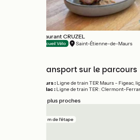
Gîte Hôtel Restaurant CRUZEL
Saint-Étienne-de-Maurs
Hôtels
Accueil Vélo
Trains et transport sur le parcours
Gare de Maurs :
Ligne de train TER Maurs - Figeac, li
Gare d'Aurillac :
Ligne de train TER : Clermont-Ferran
Gares SNCF les plus proches
Maurs
gare
303 m de l'étape
Aurillac