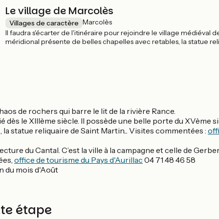
Le village de Marcolès
Marcolès
Villages de caractère
Il faudra s'écarter de l'itinéraire pour rejoindre le village médiéval d
méridional présente de belles chapelles avec retables, la statue reliq
aos de rochers qui barre le lit de la rivière Rance.
ié dès le XIIIème siècle. Il possède une belle porte du XVème si
la statue reliquaire de Saint Martin... Visites commentées :
off
ecture du Cantal. C’est la ville à la campagne et celle de Gerbert
tées,
office de tourisme du Pays d'Aurillac
04 71 48 46 58
fin du mois d'Août
tte étape