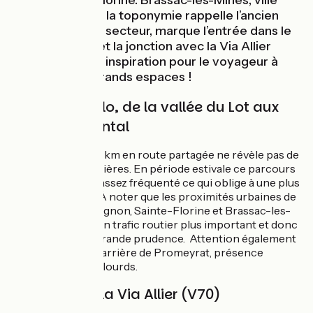
jusqu’à Sainte-Florine. Brassac-les-Mines, ville
frontalière dont la toponymie rappelle l’ancien
passé minier du secteur, marque l’entrée dans le
Puy-de-Dôme et la jonction avec la Via Allier
(V70) ; nouvelle inspiration pour le voyageur à
vélo avide de grands espaces !
La GT2V à vélo, de la vallée du Lot aux
portes du Cantal
Cette étape de 28 km en route partagée ne révèle pas de
difficultés particulières. En période estivale ce parcours
touristique reste assez fréquenté ce qui oblige à une plus
grande vigilance. À noter que les proximités urbaines de
Lempdes-sur-Allagnon, Sainte-Florine et Brassac-les-
Mines, génèrent un trafic routier plus important et donc
invite à une plus grande prudence. Attention également
aux abords de la carrière de Promeyrat, présence
possible de poids lourds.
Connexion à la Via Allier (V70)