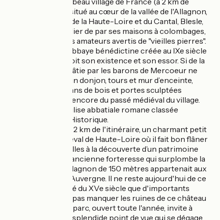
Blesle
: plus beau village de France (à 2 km de
l'itinéraire), situé au cœur de la vallée de l'Allagnon,
aux confins de la Haute-Loire et du Cantal, Blesle,
village singulier de par ses maisons à colombages,
fait la joie des amateurs avertis de "vieilles pierres".
C’est à son abbaye bénédictine créée au IXe siècle
que Blesle doit son existence et son essor. Si de la
forteresse bâtie par les barons de Mercoeur ne
subsiste qu’un donjon, tours et mur d’enceinte,
maisons à pans de bois et portes sculptées
témoignent encore du passé médiéval du village.
Très belle église abbatiale romane classée
Monument Historique.
Léotoing
: à 2 km de l'itinéraire, un charmant petit
village médiéval de Haute-Loire où il fait bon flâner
dans ses ruelles à la découverte d’un patrimoine
très riche. L'ancienne forteresse qui surplombe la
rivière de l'Alagnon de 150 mètres appartenait aux
Dauphins d'Auvergne. Il ne reste aujourd'hui de ce
château privé du XVe siècle que d'importants
vestiges. Ne pas manquer les ruines de ce château
médiéval. Le parc, ouvert toute l'année, invite à
découvrir le splendide point de vue qui se dégage