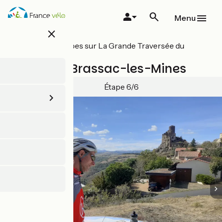
Aller
au
Menu
contenu
close
principal
Toutes les étapes sur La Grande Traversée du
Volcan à vélo
Massiac / Brassac-les-Mines
Étape 6/6