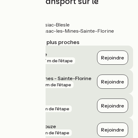
Trains et transport sur le
parcours
Gare de Massiac-Blesle
Gare de Brassac-les-Mines-Sainte-Florine
Gares SNCF les plus proches
Massiac - Blesle
Rejoindre
gare
467 m de l'étape
Brassac-les-Mines - Sainte-Florine
Rejoindre
gare
713 m de l'étape
Arvant
Rejoindre
gare
4 km de l'étape
Le Breuil-sur-Couze
Rejoindre
gare
9 km de l'étape