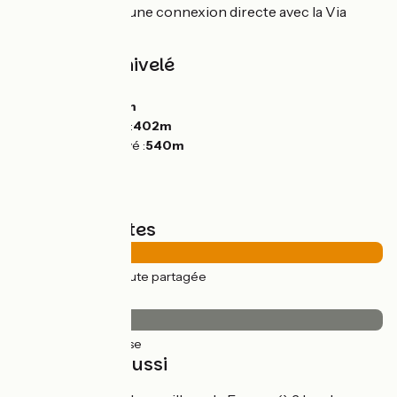
À Sainte-Florine, une connexion directe avec la Via
Allier.
Pentes et dénivelé
Montées :
142m
Descentes :
271m
Point le plus bas :
402m
Point le plus élevé :
540m
Types de routes
28km
(100%) Route partagée
Revêtement
28km
(100%) Lisse
À découvrir aussi