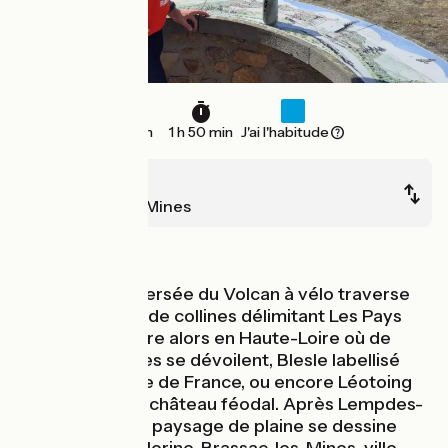
28 km
1 h 50 min
J'ai l'habitude
Massiac
Brassac-les-Mines
Montagnes
La Grande Traversée du Volcan à vélo traverse
une succession de collines délimitant Les Pays
Coupés. On entre alors en Haute-Loire où de
superbes villages se dévoilent, Blesle labellisé
plus beau village de France, ou encore Léotoing
dominé par son château féodal. Après Lempdes-
sur-Allagnon, un paysage de plaine se dessine