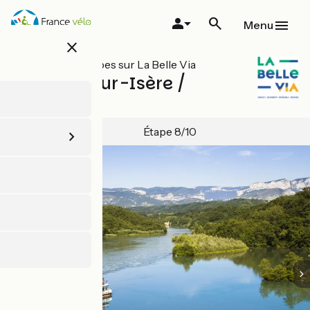
Aller
au
Menu
contenu
close
principal
Toutes les étapes sur La Belle Via
Romans-sur-Isère /
Valence
Étape 8/10