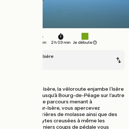
30 km
2 h 03 min
Je débute
Romans-sur-Isère
Valence
Au fil de l'eau
De Romans-sur-Isère, la véloroute enjambe l’Isère
pour continuer jusqu'à Bourg-de-Péage sur l'autre
rive. En suivant le parcours menant à
Châteauneuf-sur-Isère, vous apercevez
d'anciennes carrières de molasse ainsi que des
grottes troglodytes creusées à même les
falaises. Les derniers coups de pédale vous