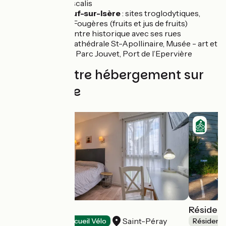
la Pogne Pascalis
Châteauneuf-sur-Isère
: sites troglodytiques,
Ferme Clos Fougères (fruits et jus de fruits)
Valence
: centre historique avec ses rues
piétonnes, cathédrale St-Apollinaire, Musée - art et
archéologie, Parc Jouvet, Port de l’Epervière
Trouvez votre hébergement sur
cette étape
Hôtel Côté Sud
Résidenc
Saint-Péray
Hôtels
Accueil Vélo
Résidenc