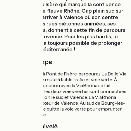
portent à Pont d'Isère qui marque la confluence
de l'Isère avec le fleuve Rhône. Cap plein sud sur
ViaRhôna pour arriver à Valence où son centre
historique et ses rues piétonnes animées, ses
marchés colorés, donnent à cette fin de parcours
un parfum de Provence. Pour les plus hardis, le
lendemain, il sera toujours possible de prolonger
jusqu’à la mer Méditerranée !
Détail de l'étape
De Romans jusqu'à Pont de l'Isère, parcourez La Belle Via
en alternant entre route à faible trafic et voie verte. À
Pont de l'Isère, la jonction avec la ViaRhôna se fait
naturellement car les deux voies vertes sont connectées
entre elles. Direction le sud et Valence. La ViaRhôna
vous emmène au cœur de Valence. Au sud de Bourg-les-
Valence, l'itinéraire quitte la voie verte pour emprunter
les rues de Valence.
Pentes et dénivelé