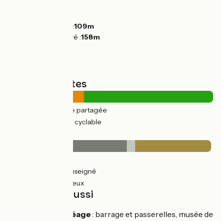
Montées :
64m
Descentes :
85m
Point le plus bas :
109m
Point le plus élevé :
158m
Types de routes
11km
(37%) Route partagée
19km
(63%) Voie cyclable
Revêtement
17km
(58%) Lisse
1km
(4%) Non renseigné
11km
(37%) Rugueux
À découvrir aussi
Bourg de Péage
: barrage et passerelles, musée de