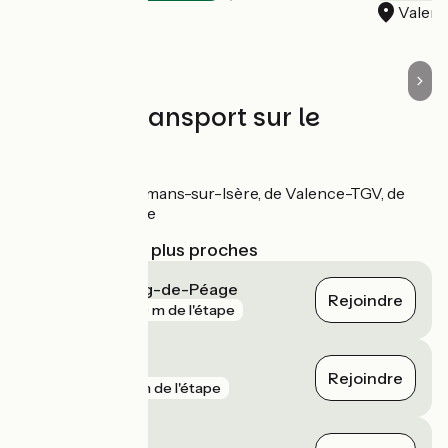
Valen
Trains et transport sur le
parcours
Gares de Romans-sur-Isère, de Valence-TGV, de
Valence-Ville
Gares SNCF les plus proches
Romans - Bourg-de-Péage
Rejoindre
gare
739 m de l'étape
Valence
Rejoindre
gare
1 km de l'étape
Saint-Péray