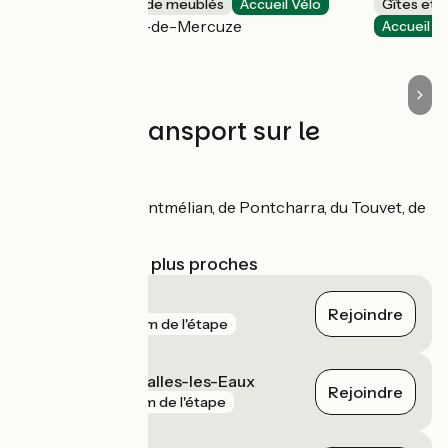
Gîtes et locations de meublés
Accueil Vélo
Gîtes et 
Saint-Vincent-de-Mercuze
Accueil V
Trains et transport sur le
parcours
Gares de Montmélian, de Pontcharra, du Touvet, de
Goncelin
Gares SNCF les plus proches
Montmélian
Rejoindre
gare
20 m de l'étape
Chambéry - Challes-les-Eaux
Rejoindre
gare
45 m de l'étape