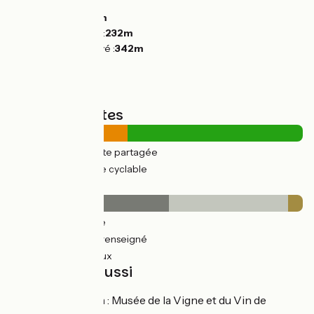
Montées :
94m
Descentes :
137m
Point le plus bas :
232m
Point le plus élevé :
342m
Types de routes
19km
(40%) Route partagée
28km
(60%) Voie cyclable
Revêtement
25km
(54%) Lisse
19km
(41%) Non renseigné
2km
(5%) Rugueux
À découvrir aussi
Montmélian
: Musée de la Vigne et du Vin de