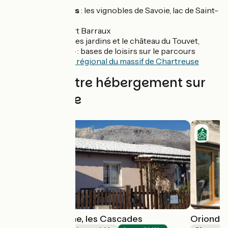
Savoie
Les Marches
: les vignobles de Savoie, lac de Saint-
André
Barraux
: fort Barraux
Le Touvet
: les jardins et le château du Touvet,
La Terrasse
: bases de loisirs sur le parcours
Parc naturel régional du massif de Chartreuse
Trouvez votre hébergement sur
cette étape
Gite de Calistane, les Cascades
Orionde 