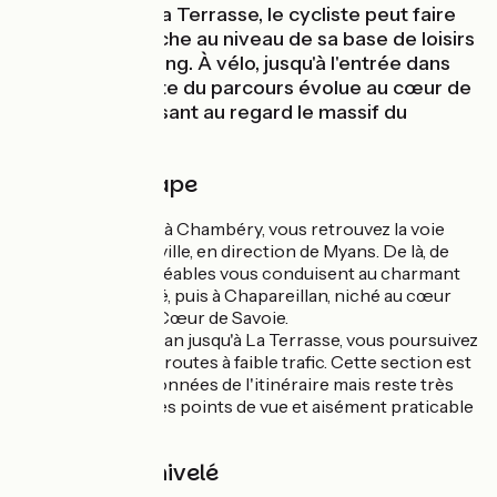
bien nommée La Terrasse, le cycliste peut faire
facilement relâche au niveau de sa base de loisirs
et de son camping. À vélo, jusqu'à l'entrée dans
Grenoble, la suite du parcours évolue au cœur de
paysages exposant au regard le massif du
Vercors.
Détail de l'étape
Après votre arrêt à Chambéry, vous retrouvez la voie
verte au sud de la ville, en direction de Myans. De là, de
petites routes agréables vous conduisent au charmant
lac de Saint-André, puis à Chapareillan, niché au cœur
des vignobles de Cœur de Savoie.
Depuis Chapareillan jusqu'à La Terrasse, vous poursuivez
sur 20 km sur des routes à faible trafic. Cette section est
l'une des plus vallonnées de l'itinéraire mais reste très
appréciée pour ces points de vue et aisément praticable
en famille.
Pentes et dénivelé