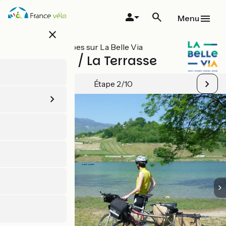
Aller
au
Menu
contenu
close
principal
Toutes les étapes sur La Belle Via
Chambéry / La Terrasse
Étape 2/10