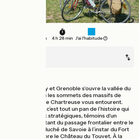
47 km
4 h 28 min
J'ai l'habitude
Chambéry
La Terrasse
Au fil de l'eau
Entre Chambéry et Grenoble s'ouvre la vallée du
Grésivaudan, où les sommets des massifs de
Belledonne et de Chartreuse vous entourent.
Chemin faisant, c’est tout un pan de l’histoire qui
défile : des lieux stratégiques, témoins d'un
territoire important du passage frontalier entre le
Dauphiné et le duché de Savoie à l’instar du Fort
Barraux ou encore le Château du Touvet. À la